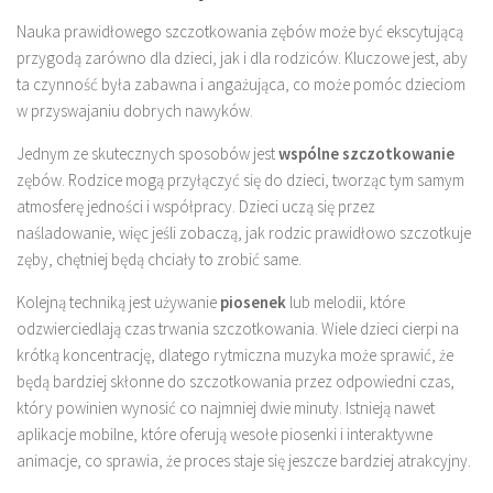
Nauka prawidłowego szczotkowania zębów może być ekscytującą
przygodą zarówno dla dzieci, jak i dla rodziców. Kluczowe jest, aby
ta czynność była zabawna i angażująca, co może pomóc dzieciom
w przyswajaniu dobrych nawyków.
Jednym ze skutecznych sposobów jest
wspólne szczotkowanie
zębów. Rodzice mogą przyłączyć się do dzieci, tworząc tym samym
atmosferę jedności i współpracy. Dzieci uczą się przez
naśladowanie, więc jeśli zobaczą, jak rodzic prawidłowo szczotkuje
zęby, chętniej będą chciały to zrobić same.
Kolejną techniką jest używanie
piosenek
lub melodii, które
odzwierciedlają czas trwania szczotkowania. Wiele dzieci cierpi na
krótką koncentrację, dlatego rytmiczna muzyka może sprawić, że
będą bardziej skłonne do szczotkowania przez odpowiedni czas,
który powinien wynosić co najmniej dwie minuty. Istnieją nawet
aplikacje mobilne, które oferują wesołe piosenki i interaktywne
animacje, co sprawia, że proces staje się jeszcze bardziej atrakcyjny.