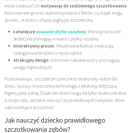
może zwiększać ich
motywację do codziennego szczotkowania
.
Kolorowe wersje oraz ulubione postacie z filmów czy bajek mogą
sprawić, że dzieci z chęcią sięgną po szczoteczkę.
Łatwiejsze
usuwanie płytki nazębnej
:
Wibracje soniczne
skutecznie pomagają w walce z płytką nazębną.
Interaktywny proces:
Wbudowane funkcje zwiększają
zaangażowanie dzieci w mycie zębów.
Atrakcyjny design:
Kolorowe i ciekawe wzory przyciągają
uwagę najmłodszych.
Podsumowując, szczoteczki soniczne to doskonały wybór dla
dzieci, łączący nowoczesną technologię z edukacją dotyczącą
higieny jamy ustnej. Dzięki nim dzieci mogą nie tylko skutecznie dbać
o swoje zęby, ale także nauczyć się prawidłowych nawyków, które
zaprocentują w przyszłości.
Jak nauczyć dziecko prawidłowego
szczotkowania zębów?