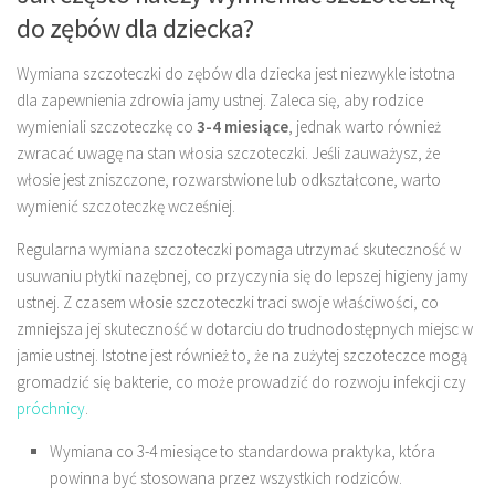
do zębów dla dziecka?
Wymiana szczoteczki do zębów dla dziecka jest niezwykle istotna
dla zapewnienia zdrowia jamy ustnej. Zaleca się, aby rodzice
wymieniali szczoteczkę co
3-4 miesiące
, jednak warto również
zwracać uwagę na stan włosia szczoteczki. Jeśli zauważysz, że
włosie jest zniszczone, rozwarstwione lub odkształcone, warto
wymienić szczoteczkę wcześniej.
Regularna wymiana szczoteczki pomaga utrzymać skuteczność w
usuwaniu płytki nazębnej, co przyczynia się do lepszej higieny jamy
ustnej. Z czasem włosie szczoteczki traci swoje właściwości, co
zmniejsza jej skuteczność w dotarciu do trudnodostępnych miejsc w
jamie ustnej. Istotne jest również to, że na zużytej szczoteczce mogą
gromadzić się bakterie, co może prowadzić do rozwoju infekcji czy
próchnicy
.
Wymiana co 3-4 miesiące to standardowa praktyka, która
powinna być stosowana przez wszystkich rodziców.