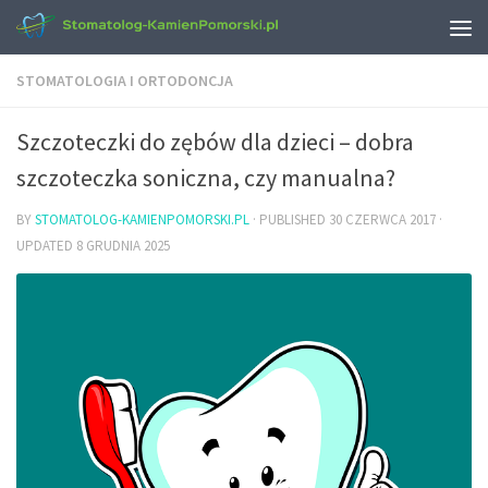
STOMATOLOGIA I ORTODONCJA
Szczoteczki do zębów dla dzieci – dobra
szczoteczka soniczna, czy manualna?
BY
STOMATOLOG-KAMIENPOMORSKI.PL
· PUBLISHED
30 CZERWCA 2017
·
UPDATED
8 GRUDNIA 2025