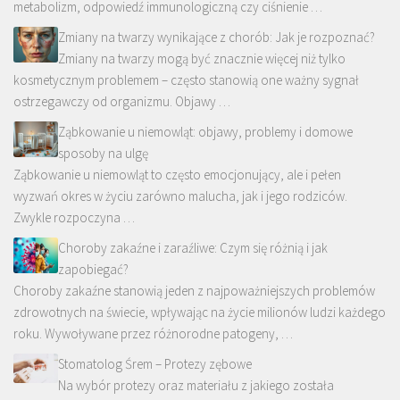
metabolizm, odpowiedź immunologiczną czy ciśnienie …
Zmiany na twarzy wynikające z chorób: Jak je rozpoznać?
Zmiany na twarzy mogą być znacznie więcej niż tylko
kosmetycznym problemem – często stanowią one ważny sygnał
ostrzegawczy od organizmu. Objawy …
Ząbkowanie u niemowląt: objawy, problemy i domowe
sposoby na ulgę
Ząbkowanie u niemowląt to często emocjonujący, ale i pełen
wyzwań okres w życiu zarówno malucha, jak i jego rodziców.
Zwykle rozpoczyna …
Choroby zakaźne i zaraźliwe: Czym się różnią i jak
zapobiegać?
Choroby zakaźne stanowią jeden z najpoważniejszych problemów
zdrowotnych na świecie, wpływając na życie milionów ludzi każdego
roku. Wywoływane przez różnorodne patogeny, …
Stomatolog Śrem – Protezy zębowe
Na wybór protezy oraz materiału z jakiego została