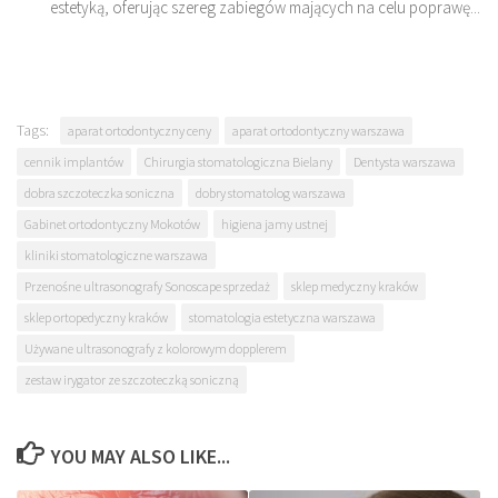
estetyką, oferując szereg zabiegów mających na celu poprawę...
Tags:
aparat ortodontyczny ceny
aparat ortodontyczny warszawa
cennik implantów
Chirurgia stomatologiczna Bielany
Dentysta warszawa
dobra szczoteczka soniczna
dobry stomatolog warszawa
Gabinet ortodontyczny Mokotów
higiena jamy ustnej
kliniki stomatologiczne warszawa
Przenośne ultrasonografy Sonoscape sprzedaż
sklep medyczny kraków
sklep ortopedyczny kraków
stomatologia estetyczna warszawa
Używane ultrasonografy z kolorowym dopplerem
zestaw irygator ze szczoteczką soniczną
YOU MAY ALSO LIKE...