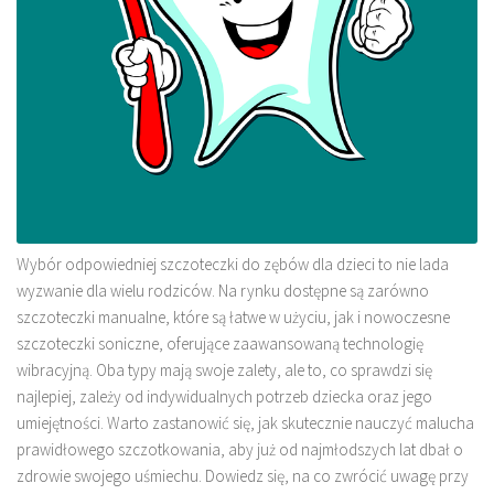
Wybór odpowiedniej szczoteczki do zębów dla dzieci to nie lada
wyzwanie dla wielu rodziców. Na rynku dostępne są zarówno
szczoteczki manualne, które są łatwe w użyciu, jak i nowoczesne
szczoteczki soniczne, oferujące zaawansowaną technologię
wibracyjną. Oba typy mają swoje zalety, ale to, co sprawdzi się
najlepiej, zależy od indywidualnych potrzeb dziecka oraz jego
umiejętności. Warto zastanowić się, jak skutecznie nauczyć malucha
prawidłowego szczotkowania, aby już od najmłodszych lat dbał o
zdrowie swojego uśmiechu. Dowiedz się, na co zwrócić uwagę przy