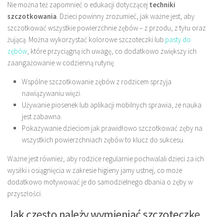
Nie można też zapomnieć o edukacji dotyczącej
techniki
szczotkowania
. Dzieci powinny zrozumieć, jak ważne jest, aby
szczotkować wszystkie powierzchnie zębów – z przodu, z tyłu oraz
żującą. Można wykorzystać kolorowe szczoteczki lub
pasty do
zębów
, które przyciągną ich uwagę, co dodatkowo zwiększy ich
zaangażowanie w codzienną rutynę.
Wspólne szczotkowanie zębów z rodzicem sprzyja
nawiązywaniu więzi.
Używanie piosenek lub aplikacji mobilnych sprawia, że nauka
jest zabawna.
Pokazywanie dzieciom jak prawidłowo szczotkować zęby na
wszystkich powierzchniach zębów to klucz do sukcesu.
Ważne jest również, aby rodzice regularnie pochwalali dzieci za ich
wysiłki i osiągnięcia w zakresie higieny jamy ustnej, co może
dodatkowo motywować je do samodzielnego dbania o zęby w
przyszłości.
Jak często należy wymieniać szczoteczkę