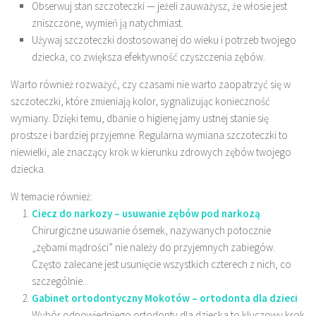
Obserwuj stan szczoteczki — jeżeli zauważysz, że włosie jest
zniszczone, wymień ją natychmiast.
Używaj szczoteczki dostosowanej do wieku i potrzeb twojego
dziecka, co zwiększa efektywność czyszczenia zębów.
Warto również rozważyć, czy czasami nie warto zaopatrzyć się w
szczoteczki, które zmieniają kolor, sygnalizując konieczność
wymiany. Dzięki temu, dbanie o higienę jamy ustnej stanie się
prostsze i bardziej przyjemne. Regularna wymiana szczoteczki to
niewielki, ale znaczący krok w kierunku zdrowych zębów twojego
dziecka.
W temacie również:
Ciecz do narkozy – usuwanie zębów pod narkozą
Chirurgiczne usuwanie ósemek, nazywanych potocznie
„zębami mądrości” nie należy do przyjemnych zabiegów.
Często zalecane jest usunięcie wszystkich czterech z nich, co
szczególnie...
Gabinet ortodontyczny Mokotów – ortodonta dla dzieci
Wybór odpowiedniego ortodonty dla dziecka to kluczowy krok