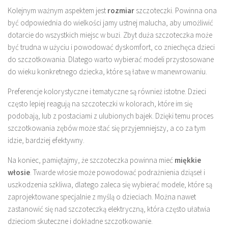
Kolejnym ważnym aspektem jest
rozmiar
szczoteczki. Powinna ona
być odpowiednia do wielkości jamy ustnej malucha, aby umożliwić
dotarcie do wszystkich miejsc w buzi. Zbyt duża szczoteczka może
być trudna w użyciu i powodować dyskomfort, co zniechęca dzieci
do szczotkowania. Dlatego warto wybierać modeli przystosowane
do wieku konkretnego dziecka, które są łatwe w manewrowaniu.
Preferencje kolorystyczne i tematyczne są również istotne. Dzieci
często lepiej reagują na szczoteczki w kolorach, które im się
podobają, lub z postaciami z ulubionych bajek. Dzięki temu proces
szczotkowania zębów może stać się przyjemniejszy, a co za tym
idzie, bardziej efektywny.
Na koniec, pamiętajmy, że szczoteczka powinna mieć
miękkie
włosie
. Twarde włosie może powodować podrażnienia dziąseł i
uszkodzenia szkliwa, dlatego zaleca się wybierać modele, które są
zaprojektowane specjalnie z myślą o dzieciach. Można nawet
zastanowić się nad szczoteczką elektryczną, która często ułatwia
dzieciom skuteczne i dokładne szczotkowanie.