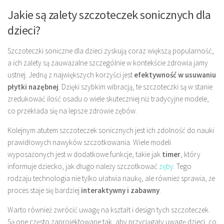
Jakie są zalety szczoteczek sonicznych dla
dzieci?
Szczoteczki soniczne dla dzieci zyskują coraz większą popularność,
a ich zalety są zauważalne szczególnie w kontekście zdrowia jamy
ustnej. Jedną z największych korzyści jest
efektywność w usuwaniu
płytki nazębnej
. Dzięki szybkim wibracją, te szczoteczki są w stanie
zredukować ilość osadu o wiele skuteczniej niż tradycyjne modele,
co przekłada się na lepsze zdrowie zębów.
Kolejnym atutem szczoteczek sonicznych jest ich zdolność do nauki
prawidłowych nawyków szczotkowania. Wiele modeli
wyposażonych jest w dodatkowe funkcje, takie jak
timer
, który
informuje dziecko, jak długo należy szczotkować
zęby
. Tego
rodzaju technologia nie tylko ułatwia naukę, ale również sprawia, że
proces staje się bardziej
interaktywny i zabawny
.
Warto również zwrócić uwagę na kształt i design tych szczoteczek.
Są one często zaprojektowane tak, aby przyciągały uwagę dzieci, co