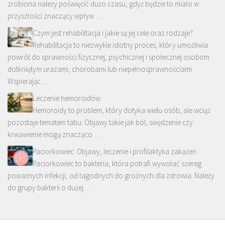
zrobiona należy poświęcić dużo czasu, gdyż będzie to miało w
przyszłości znaczący wpływ …
Czym jest rehabilitacja i jakie są jej cele oraz rodzaje?
Rehabilitacja to niezwykle istotny proces, który umożliwia
powrót do sprawności fizycznej, psychicznej i społecznej osobom
dotkniętym urazami, chorobami lub niepełnosprawnościami.
Wspierając …
Leczenie hemoroidów
Hemoroidy to problem, który dotyka wielu osób, ale wciąż
pozostaje tematem tabu. Objawy takie jak ból, swędzenie czy
krwawienie mogą znacząco …
Paciorkowiec: Objawy, leczenie i profilaktyka zakażeń
Paciorkowiec to bakteria, która potrafi wywołać szereg
poważnych infekcji, od łagodnych do groźnych dla zdrowia. Należy
do grupy bakterii o dużej …