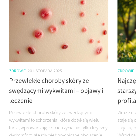
ZDROWIE
20 LISTOPADA 2025
ZDROWIE
Przewlekłe choroby skóry ze
Najczę
swędzącymi wykwitami – objawy i
starsz
leczenie
profil
Przewlekłe choroby skóry ze swędzącymi
Wraz z u
wykwitami to schorzenia, które dotykają wielu
staje się
ludzi, wprowadzając do ich życia nie tylko fizyczny
stają się
dyskomfort, ale również psychiczne obciążenie.
Wśród na