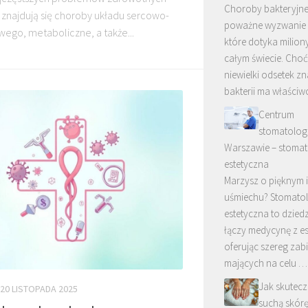
Choroby bakteryjne
 znajdują się choroby układu sercowo-
poważne wyzwanie 
ego, metaboliczne, a także...
które dotyka miliony
całym świecie. Choć
niewielki odsetek z
bakterii ma właściw
Centrum
stomatolog
Warszawie – stomat
estetyczna
Marzysz o pięknym 
uśmiechu? Stomato
estetyczna to dziedz
łączy medycynę z es
oferując szereg za
mających na celu …
Jak skutecz
20 LISTOPADA 2025
suchą skórę