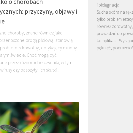
tko o chorobach
i pielęgnacja
cznych: przyczyny, objawy i
Sucha skóra na ręka
tylko problem estety
ie
również zdrowotny,
ne choroby, znane również jako
prowadzić do pow
przenoszone drogą płciową, stanowią
komplikacji. Wystąp
problem zdrowotny, dotykający miliony
pęknięć, podrażnie
 całym świecie. Choć mogą być
ne przez różnorodne czynniki, w tym
wirusy czy pasożyty, ich skutki...