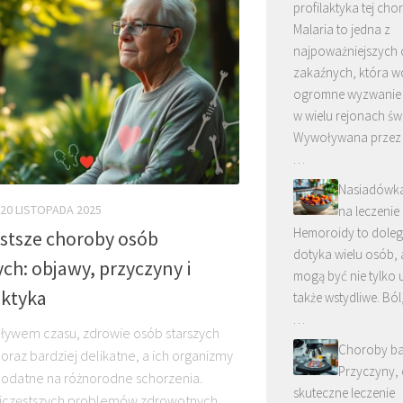
profilaktyka tej cho
Malaria to jedna z
najpoważniejszych
zakaźnych, która w
ogromne wyzwanie
w wielu rejonach św
Wywoływana przez 
…
Nasiadówk
20 LISTOPADA 2025
na leczeni
Hemoroidy to doleg
stsze choroby osób
dotyka wielu osób, 
ych: objawy, przyczyny i
mogą być nie tylko u
aktyka
także wstydliwe. Ból
…
pływem czasu, zdrowie osób starszych
Choroby ba
 coraz bardziej delikatne, a ich organizmy
Przyczyny, 
 podatne na różnorodne schorzenia.
skuteczne leczenie
jczęstszych problemów zdrowotnych