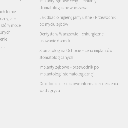
Implanty zębowe ceny – implanty
stomatologiczne warszawa
ch to nie
Jak dbać o higienę jamy ustnej? Przewodnik
czny, ale
po myciu zębów
 który może
ażnych
Dentysta w Warszawie – chirurgiczne
ienie
usuwanie ósemek
ń, …
Stomatolog na Ochocie – cena implantów
stomatologicznych
Implanty zębowe – przewodnik po
implantologii stomatologicznej
Ortodoncja – kluczowe informacje o leczeniu
wad zgryzu