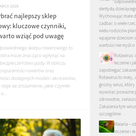
odpowiedn
ARCA 2026
dentystę dziecięceg
brać najlepszy sklep
Wychowując małe dz
zadbać o wiele rzecz
wy: kluczowe czynniki,
wielu rodziców plan
warto wziąć pod uwagę
wpajanie dzieciom 
wartości nie myśli o
powiedniego sklepu rowerowego to
 która może znacząco wpłynąć na
Rotawirus: 
leczenie i ja
 bezpieczeństwo jazdy. W obliczu
zapobiegać zakaże
 popularności rowerów oraz
Rotawirus to mały, 
ności dostępnych modeli i akcesoriów,
groźny wirus, który 
staje się zrozumienie, jakie czynniki
wywołać poważne 
o...
zdrowotne, zwłaszcz
Zakażenia tym wiru
szczególnie …
Malaria – o
leczenie i s