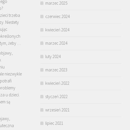
iego
marzec 2025
o?
ieci trzeba
czerwiec 2024
y. Niestety
ując
kwiecień 2024
określonych
 tym, żeby …
marzec 2024
objawy,
luty 2024
k
niu
marzec 2023
ale niezwykle
potrafi
kwiecień 2022
problemy
a u dzieci.
styczeń 2022
sem są
wrzesień 2021
bjawy,
lipiec 2021
kuteczna