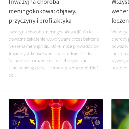
Inwazyjna choroba
Wszys
meningokokowa: objawy,
wenery
przyczyny i profilaktyka
leczen
Inwazyjna choroba meningokokowa (IChM) to
Wenerycz
poważne zakażenie wywoływane przez bakterie
choroby 
Neisseria meningitidis, które może prowadzić do
poważny 
tragicznych konsekwencji w zaledwie 1-2 dni.
ludzi na
Najbardziej narażone na to niebezpieczne
wywoływa
schorzenie są dzieci, niemowlęta oraz młodzież,
bakterie, 
co...