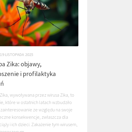
19 LISTOPADA 2025
a Zika: objawy,
szenie i profilaktyka
eń
Zika, wywoływana przez wirusa Zika, to
e, które w ostatnich latach wzbudziło
 zainteresowanie ze względu na swoje
eczne konsekwencje, zwłaszcza dla
ciąży i ich dzieci. Zakażenie tym wirusem,
rzenoszonym...