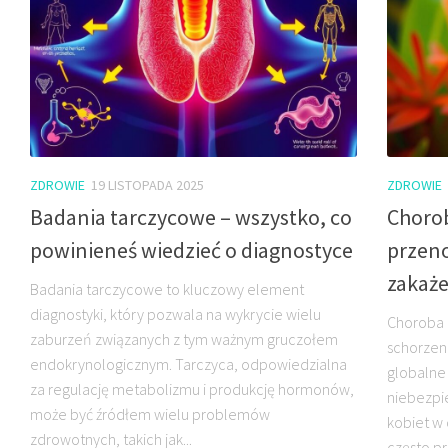
ZDROWIE
19 LISTOPADA 2025
ZDROWIE
Badania tarczycowe – wszystko, co
Chorob
powinieneś wiedzieć o diagnostyce
przeno
zakaż
Badania tarczycowe to kluczowy element
diagnostyki, który pozwala na wykrycie wielu
Choroba 
zaburzeń związanych z tym ważnym gruczołem
schorzeni
endokrynologicznym. Tarczyca, odpowiedzialna
globalne
za regulację metabolizmu i produkcję hormonów,
niebezpi
może być źródłem wielu problemów
kobiet w 
zdrowotnych, takich jak...
często p