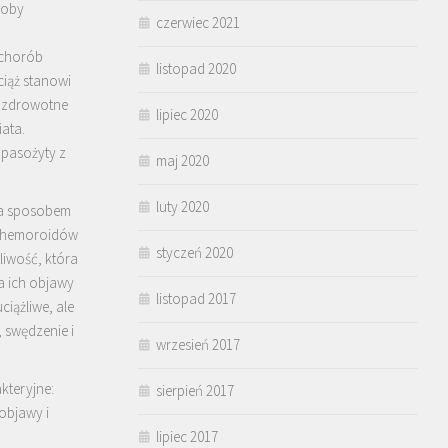
roby
czerwiec 2021
 chorób
listopad 2020
ciąż stanowi
 zdrowotne
lipiec 2020
iata.
pasożyty z
maj 2020
luty 2020
a sposobem
e hemoroidów
styczeń 2020
liwość, która
a ich objawy
listopad 2017
ciążliwe, ale
, swędzenie i
wrzesień 2017
kteryjne:
sierpień 2017
objawy i
lipiec 2017