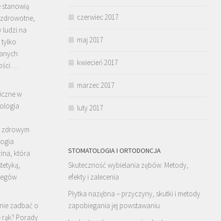
 stanowią
czerwiec 2017
zdrowotne,
 ludzi na
maj 2017
 tylko
nanych
kwiecień 2017
ości …
marzec 2017
iczne w
ologia
luty 2017
i zdrowym
logia
STOMATOLOGIA I ORTODONCJA
ina, która
tetyką,
Skuteczność wybielania zębów: Metody,
biegów
efekty i zalecenia
Płytka nazębna – przyczyny, skutki i metody
nie zadbać o
zapobiegania jej powstawaniu
 rąk? Porady