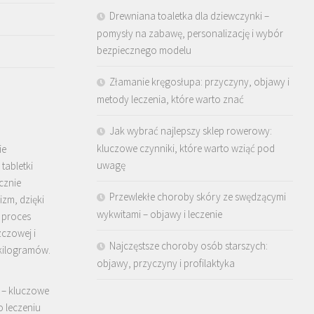
Drewniana toaletka dla dziewczynki –
pomysły na zabawę, personalizację i wybór
bezpiecznego modelu
Złamanie kręgosłupa: przyczyny, objawy i
metody leczenia, które warto znać
Jak wybrać najlepszy sklep rowerowy:
a
kluczowe czynniki, które warto wziąć pod
ie
uwagę
tabletki
cznie
Przewlekłe choroby skóry ze swędzącymi
zm, dzięki
wykwitami – objawy i leczenie
 proces
zczowej i
Najczęstsze choroby osób starszych:
kilogramów.
objawy, przyczyny i profilaktyka
 – kluczowe
o leczeniu