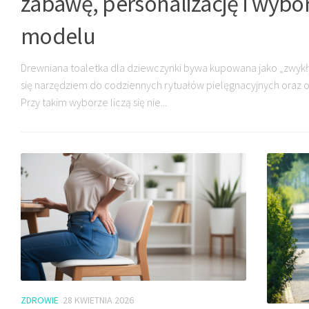
zabawę, personalizację i wyb
modelu
Drewniana toaletka dla dziewczynki bywa kupowana jako „zwykł
się narzędziem do codziennych rytuałów pielęgnacyjnych oraz o
Przy takim wyborze liczą się nie...
ZDROWIE
28 KWIETNIA 2026