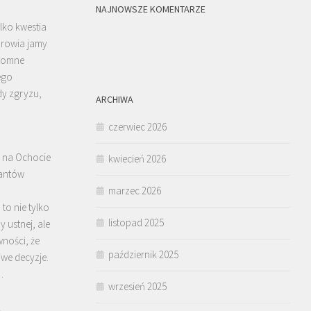
NAJNOWSZE KOMENTARZE
lko kwestia
zdrowia jamy
gromne
ego
y zgryzu,
ARCHIWA
czerwiec 2026
 na Ochocie
kwiecień 2026
lantów
marzec 2026
to nie tylko
listopad 2025
 ustnej, ale
wności, że
październik 2025
we decyzje.
…
wrzesień 2025