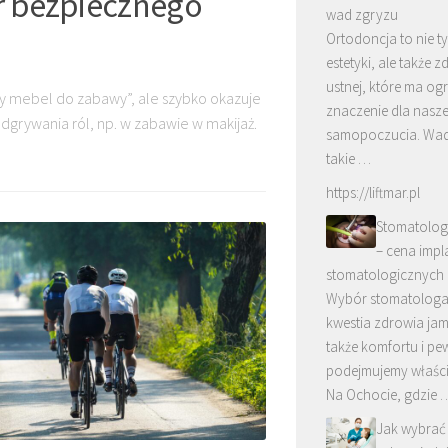
ór bezpiecznego
wad zgryzu
Ortodoncja to nie ty
estetyki, ale także 
ustnej, które ma o
y mebel do zabawy”, ale szybko okazuje
znaczenie dla nasz
dgrywania ról, np. w zabawie w makijaż.
samopoczucia. Wad
takie …
https://liftmar.pl
Stomatolog
– cena imp
stomatologicznych
Wybór stomatologa 
kwestia zdrowia jamy
także komfortu i pe
podejmujemy właści
Na Ochocie, gdzie 
Jak wybrać