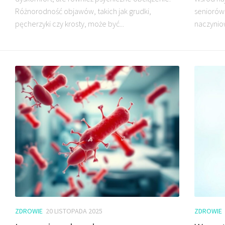
Różnorodność objawów, takich jak grudki,
seniorów
pęcherzyki czy krosty, może być...
naczyniow
ZDROWIE
20 LISTOPADA 2025
ZDROWIE