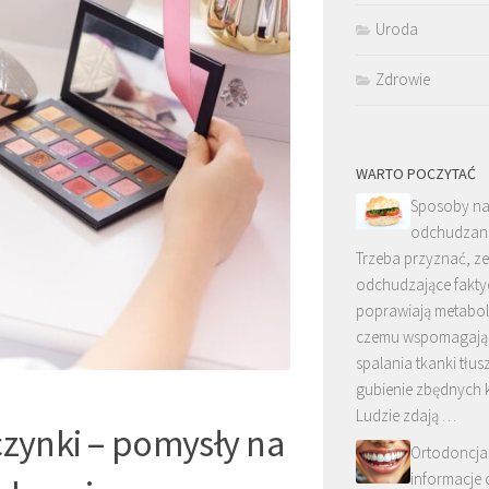
Uroda
Zdrowie
WARTO POCZYTAĆ
Sposoby n
odchudzan
Trzeba przyznać, ze 
odchudzające fakty
poprawiają metaboli
czemu wspomagają
spalania tkanki tłus
gubienie zbędnych 
Ludzie zdają …
czynki – pomysły na
Ortodoncja
informacje 