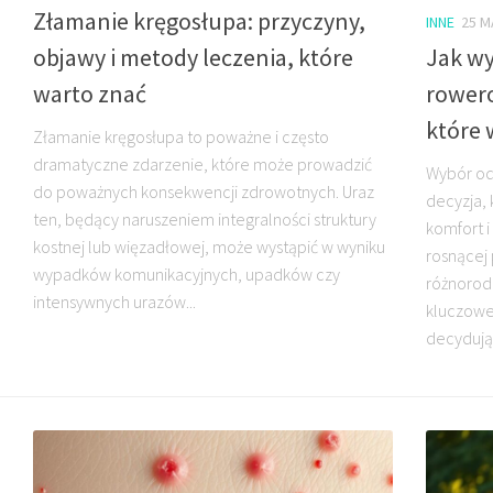
Złamanie kręgosłupa: przyczyny,
INNE
25 M
objawy i metody leczenia, które
Jak wy
warto znać
rowero
które 
Złamanie kręgosłupa to poważne i często
dramatyczne zdarzenie, które może prowadzić
Wybór od
do poważnych konsekwencji zdrowotnych. Uraz
decyzja,
ten, będący naruszeniem integralności struktury
komfort i
kostnej lub więzadłowej, może wystąpić w wyniku
rosnącej
wypadków komunikacyjnych, upadków czy
różnorod
intensywnych urazów...
kluczowe 
decydują 