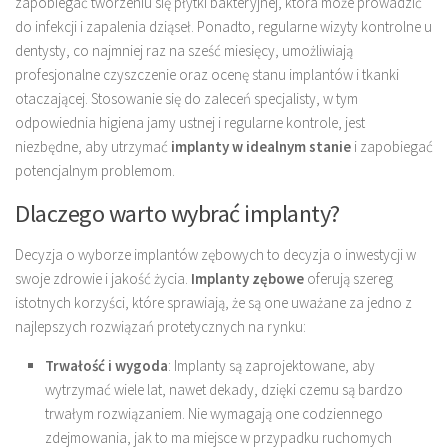
zapobiegać tworzeniu się płytki bakteryjnej, która może prowadzić
do infekcji i zapalenia dziąseł. Ponadto, regularne wizyty kontrolne u
dentysty, co najmniej raz na sześć miesięcy, umożliwiają
profesjonalne czyszczenie oraz ocenę stanu implantów i tkanki
otaczającej. Stosowanie się do zaleceń specjalisty, w tym
odpowiednia higiena jamy ustnej i regularne kontrole, jest
niezbędne, aby utrzymać
implanty w idealnym stanie
i zapobiegać
potencjalnym problemom.
Dlaczego warto wybrać implanty?
Decyzja o wyborze implantów zębowych to decyzja o inwestycji w
swoje zdrowie i jakość życia.
Implanty zębowe
oferują szereg
istotnych korzyści, które sprawiają, że są one uważane za jedno z
najlepszych rozwiązań protetycznych na rynku:
Trwałość i wygoda
: Implanty są zaprojektowane, aby
wytrzymać wiele lat, nawet dekady, dzięki czemu są bardzo
trwałym rozwiązaniem. Nie wymagają one codziennego
zdejmowania, jak to ma miejsce w przypadku ruchomych