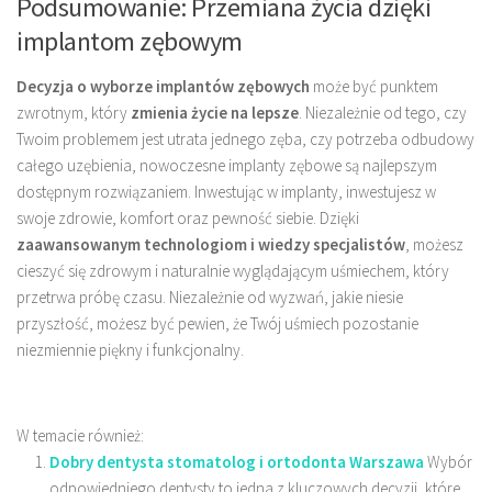
Podsumowanie: Przemiana życia dzięki
implantom zębowym
Decyzja o wyborze implantów zębowych
może być punktem
zwrotnym, który
zmienia życie na lepsze
. Niezależnie od tego, czy
Twoim problemem jest utrata jednego zęba, czy potrzeba odbudowy
całego uzębienia, nowoczesne implanty zębowe są najlepszym
dostępnym rozwiązaniem. Inwestując w implanty, inwestujesz w
swoje zdrowie, komfort oraz pewność siebie. Dzięki
zaawansowanym technologiom i wiedzy specjalistów
, możesz
cieszyć się zdrowym i naturalnie wyglądającym uśmiechem, który
przetrwa próbę czasu. Niezależnie od wyzwań, jakie niesie
przyszłość, możesz być pewien, że Twój uśmiech pozostanie
niezmiennie piękny i funkcjonalny.
W temacie również:
Dobry dentysta stomatolog i ortodonta Warszawa
Wybór
odpowiedniego dentysty to jedna z kluczowych decyzji, które