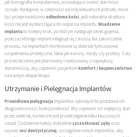
jak tomografia komputerowa, pozwalająca ocenić stan kości
szczęki. Następnie, w zależności od indywidualnych potrzeb, może
być przeprowadzona
odbudowa kości
, jeśli naturalna struktura
kości nie jest wystarczająca do wsparcia implantu.
Wsadzenie
implantu
to kolejny krok, po którym następuje okres gojenia,
podczas którego implant integruje się z kością. Na zakończenie
procesu, na implantach montowane są stałe lub tymczasowe
uzupełnienia protetyczne, takie jak korony, mosty czy protezy. Cały
proces leczenia jest planowany i realizowany z największą
starannością, aby zapewnić pacjentom
komfort i bezpieczeństwo
na każdym etapie terapii.
Utrzymanie i Pielęgnacja Implantów
Prawidłowa pielęgnacja
implantów zębowych to podstawa ich
długowieczności i funkcjonalności. Aby zapewnić ich najlepszy stan
przez wiele lat, konieczne jest przestrzeganie kilku kluczowych
zasad. Codziennie należy dokładnie
szczotkować zęby
oraz
używać
nici dentystycznej
, szczególnie wokół implantów, aby