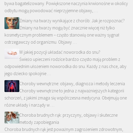
bywa bagatelizowany. Powiększone naczynia krwionośne w okolicy
odbytu mogą powodować nieprzyjemne objawy, …
Zmiany na twarzy wynikające z chorób: Jak je rozpoznać?
Zmiany na twarzy mogą być znacznie więcej niż tylko
kosmetycznym problemem – często stanowią one ważny sygnał
ostrzegawczy od organizmu. Objawy …
W jakiej pozycji układać noworodka do snu?
Świeżo upieczeni rodzice bardzo często mają problem z
odpowiednim ułożeniem noworodka do snu. Każdy z nas chce, aby
jego dziecko spokojnie …
Choroby wewnętrzne: objawy, diagnoza i metody leczenia
Choroby wewnętrzne to jedna z najważniejszych kategorii
schorzeń, z jakimi zmaga się współczesna medycyna. Obejmują one
różne układy i narządy w …
Choroba brudnych rąk: przyczyny, objawy i skuteczne
metody zapobiegania
Choroba brudnych rąk jest poważnym zagrożeniem zdrowotnym,