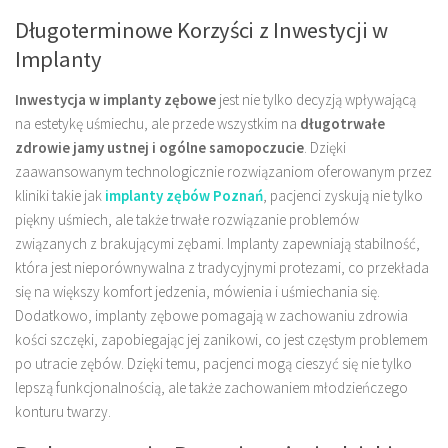
Długoterminowe Korzyści z Inwestycji w
Implanty
Inwestycja w implanty zębowe
jest nie tylko decyzją wpływającą
na estetykę uśmiechu, ale przede wszystkim na
długotrwałe
zdrowie jamy ustnej i ogólne samopoczucie
. Dzięki
zaawansowanym technologicznie rozwiązaniom oferowanym przez
kliniki takie jak
implanty zębów Poznań
, pacjenci zyskują nie tylko
piękny uśmiech, ale także trwałe rozwiązanie problemów
związanych z brakującymi zębami. Implanty zapewniają stabilność,
która jest nieporównywalna z tradycyjnymi protezami, co przekłada
się na większy komfort jedzenia, mówienia i uśmiechania się.
Dodatkowo, implanty zębowe pomagają w zachowaniu zdrowia
kości szczęki, zapobiegając jej zanikowi, co jest częstym problemem
po utracie zębów. Dzięki temu, pacjenci mogą cieszyć się nie tylko
lepszą funkcjonalnością, ale także zachowaniem młodzieńczego
konturu twarzy.