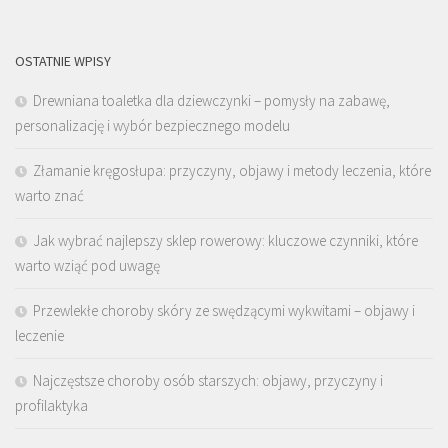
OSTATNIE WPISY
Drewniana toaletka dla dziewczynki – pomysły na zabawę,
personalizację i wybór bezpiecznego modelu
Złamanie kręgosłupa: przyczyny, objawy i metody leczenia, które
warto znać
Jak wybrać najlepszy sklep rowerowy: kluczowe czynniki, które
warto wziąć pod uwagę
Przewlekłe choroby skóry ze swędzącymi wykwitami – objawy i
leczenie
Najczęstsze choroby osób starszych: objawy, przyczyny i
profilaktyka