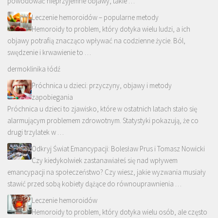
powodować nieprzyjemne objawy, takie …
Leczenie hemoroidów – popularne metody
Hemoroidy to problem, który dotyka wielu ludzi, a ich
objawy potrafią znacząco wpływać na codzienne życie. Ból,
swędzenie i krwawienie to …
dermoklinika łódź
Próchnica u dzieci: przyczyny, objawy i metody
zapobiegania
Próchnica u dzieci to zjawisko, które w ostatnich latach stało się
alarmującym problemem zdrowotnym. Statystyki pokazują, że co
drugi trzylatek w …
Odkryj Świat Emancypacji: Bolesław Prus i Tomasz Nowicki
Czy kiedykolwiek zastanawiałeś się nad wpływem
emancypacji na społeczeństwo? Czy wiesz, jakie wyzwania musiały
stawić przed sobą kobiety dążące do równouprawnienia …
Leczenie hemoroidów
Hemoroidy to problem, który dotyka wielu osób, ale często