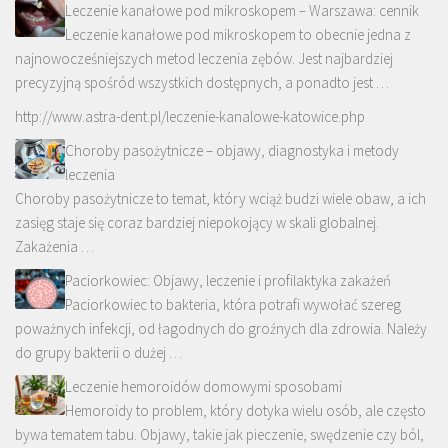
Leczenie kanałowe pod mikroskopem – Warszawa: cennik
Leczenie kanałowe pod mikroskopem to obecnie jedna z
najnowocześniejszych metod leczenia zębów. Jest najbardziej
precyzyjną spośród wszystkich dostępnych, a ponadto jest …
http://www.astra-dent.pl/leczenie-kanalowe-katowice.php
Choroby pasożytnicze – objawy, diagnostyka i metody
leczenia
Choroby pasożytnicze to temat, który wciąż budzi wiele obaw, a ich
zasięg staje się coraz bardziej niepokojący w skali globalnej.
Zakażenia …
Paciorkowiec: Objawy, leczenie i profilaktyka zakażeń
Paciorkowiec to bakteria, która potrafi wywołać szereg
poważnych infekcji, od łagodnych do groźnych dla zdrowia. Należy
do grupy bakterii o dużej …
Leczenie hemoroidów domowymi sposobami
Hemoroidy to problem, który dotyka wielu osób, ale często
bywa tematem tabu. Objawy, takie jak pieczenie, swędzenie czy ból,