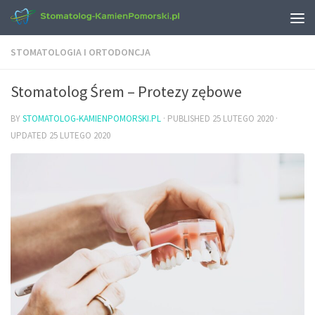
STOMATOLOGIA I ORTODONCJA
Stomatolog Śrem – Protezy zębowe
BY
STOMATOLOG-KAMIENPOMORSKI.PL
· PUBLISHED
25 LUTEGO 2020
·
UPDATED
25 LUTEGO 2020