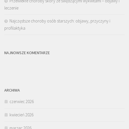
Przewlekłe choroby skóry ze swędzącymi wykwitami – objawy i
leczenie
Najczęstsze choroby osób starszych: objawy, przyczyny i
profilaktyka
NAJNOWSZE KOMENTARZE
ARCHIWA
czerwiec 2026
kwiecień 2026
marzec 2026