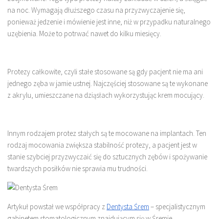
na noc. Wymagają dłuższego czasu na przyzwyczajenie się,
ponieważ jedzenie i mówienie jest inne, niż w przypadku naturalnego
uzębienia. Może to potrwać nawet do kilku miesięcy.
Protezy całkowite, czyli stałe stosowane są gdy pacjent nie ma ani
jednego zęba w jamie ustnej. Najczęściej stosowane są te wykonane
z akrylu, umieszczane na dziąsłach wykorzystując krem mocujący.
Innym rodzajem protez stałych są te mocowane na implantach. Ten
rodzaj mocowania zwiększa stabilność protezy, a pacjent jest w
stanie szybciej przyzwyczaić się do sztucznych zębów i spożywanie
twardszych posiłków nie sprawia mu trudności.
Artykuł powstał we współpracy z
Dentysta Śrem
– specjalistycznym
gabinetem stomatologicznym znajdującym się w Śremie.