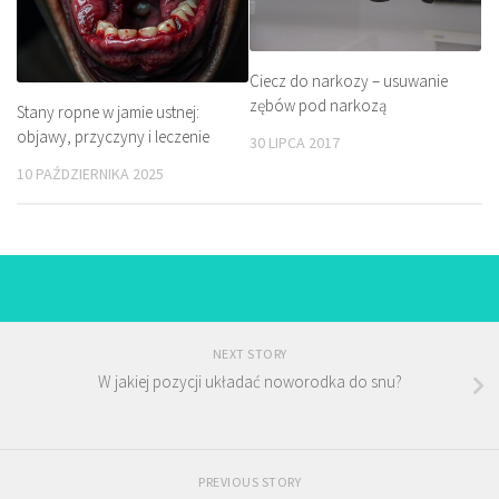
Ciecz do narkozy – usuwanie
zębów pod narkozą
Stany ropne w jamie ustnej:
objawy, przyczyny i leczenie
30 LIPCA 2017
10 PAŹDZIERNIKA 2025
NEXT STORY
W jakiej pozycji układać noworodka do snu?
PREVIOUS STORY