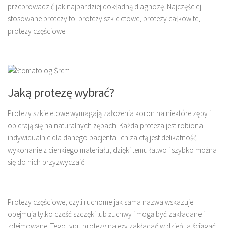
przeprowadzić jak najbardziej dokładną diagnozę. Najczęściej
stosowane protezy to: protezy szkieletowe, protezy całkowite,
protezy częściowe.
Jaką protezę wybrać?
Protezy szkieletowe wymagają założenia koron na niektóre zęby i
opierają się na naturalnych zębach. Każda proteza jest robiona
indywidualnie dla danego pacjenta. Ich zaletą jest delikatność i
wykonanie z cienkiego materiału, dzięki temu łatwo i szybko można
się do nich przyzwyczaić.
Protezy częściowe, czyli ruchome jak sama nazwa wskazuje
obejmują tylko część szczęki lub żuchwy i mogą być zakładane i
zdejmowane. Tego typu protezy należy zakładać w dzień, a ściągać