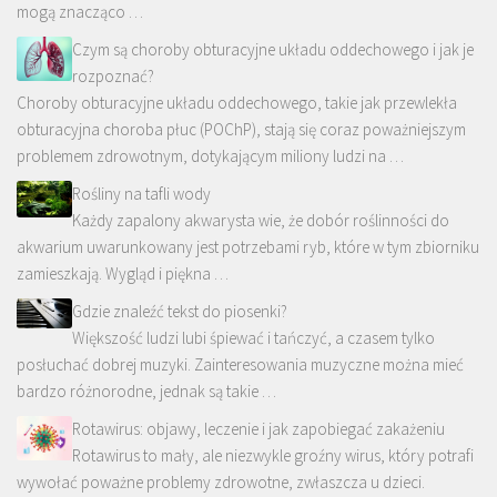
mogą znacząco …
Czym są choroby obturacyjne układu oddechowego i jak je
rozpoznać?
Choroby obturacyjne układu oddechowego, takie jak przewlekła
obturacyjna choroba płuc (POChP), stają się coraz poważniejszym
problemem zdrowotnym, dotykającym miliony ludzi na …
Rośliny na tafli wody
Każdy zapalony akwarysta wie, że dobór roślinności do
akwarium uwarunkowany jest potrzebami ryb, które w tym zbiorniku
zamieszkają. Wygląd i piękna …
Gdzie znaleźć tekst do piosenki?
Większość ludzi lubi śpiewać i tańczyć, a czasem tylko
posłuchać dobrej muzyki. Zainteresowania muzyczne można mieć
bardzo różnorodne, jednak są takie …
Rotawirus: objawy, leczenie i jak zapobiegać zakażeniu
Rotawirus to mały, ale niezwykle groźny wirus, który potrafi
wywołać poważne problemy zdrowotne, zwłaszcza u dzieci.