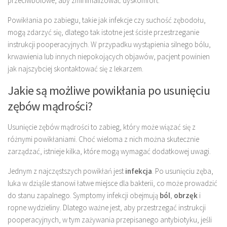
przeciwbólowe, aby zminimalizować dyskomfort.
Powikłania po zabiegu, takie jak infekcje czy suchość zębodołu,
mogą zdarzyć się, dlatego tak istotne jest ścisłe przestrzeganie
instrukcji pooperacyjnych. W przypadku wystąpienia silnego bólu,
krwawienia lub innych niepokojących objawów, pacjent powinien
jak najszybciej skontaktować się z lekarzem.
Jakie są możliwe powikłania po usunięciu
zębów mądrości?
Usunięcie zębów mądrości to zabieg, który może wiązać się z
różnymi powikłaniami. Choć wieloma z nich można skutecznie
zarządzać, istnieje kilka, które mogą wymagać dodatkowej uwagi.
Jednym z najczęstszych powikłań jest
infekcja
. Po usunięciu zęba,
luka w dziąśle stanowi łatwe miejsce dla bakterii, co może prowadzić
do stanu zapalnego. Symptomy infekcji obejmują
ból
,
obrzęk
i
ropne wydzieliny. Dlatego ważne jest, aby przestrzegać instrukcji
pooperacyjnych, w tym zażywania przepisanego antybiotyku, jeśli