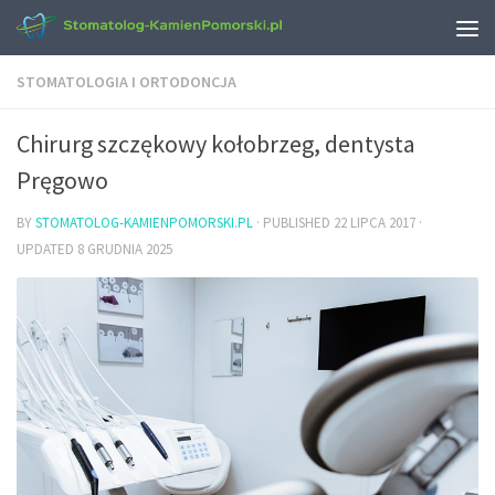
STOMATOLOGIA I ORTODONCJA
Chirurg szczękowy kołobrzeg, dentysta
Pręgowo
BY
STOMATOLOG-KAMIENPOMORSKI.PL
· PUBLISHED
22 LIPCA 2017
·
UPDATED
8 GRUDNIA 2025