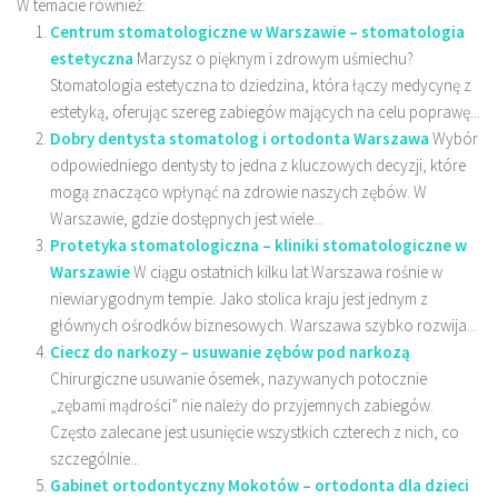
W temacie również:
Centrum stomatologiczne w Warszawie – stomatologia
estetyczna
Marzysz o pięknym i zdrowym uśmiechu?
Stomatologia estetyczna to dziedzina, która łączy medycynę z
estetyką, oferując szereg zabiegów mających na celu poprawę...
Dobry dentysta stomatolog i ortodonta Warszawa
Wybór
odpowiedniego dentysty to jedna z kluczowych decyzji, które
mogą znacząco wpłynąć na zdrowie naszych zębów. W
Warszawie, gdzie dostępnych jest wiele...
Protetyka stomatologiczna – kliniki stomatologiczne w
Warszawie
W ciągu ostatnich kilku lat Warszawa rośnie w
niewiarygodnym tempie. Jako stolica kraju jest jednym z
głównych ośrodków biznesowych. Warszawa szybko rozwija...
Ciecz do narkozy – usuwanie zębów pod narkozą
Chirurgiczne usuwanie ósemek, nazywanych potocznie
„zębami mądrości” nie należy do przyjemnych zabiegów.
Często zalecane jest usunięcie wszystkich czterech z nich, co
szczególnie...
Gabinet ortodontyczny Mokotów – ortodonta dla dzieci