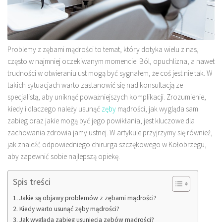
Problemy z zębami mądrości to temat, który dotyka wielu z nas,
często w najmniej oczekiwanym momencie. Ból, opuchlizna, a nawet
trudności w otwieraniu ust mogą być sygnałem, że coś jest nie tak. W
takich sytuacjach warto zastanowić się nad konsultacją ze
specjalistą, aby uniknąć poważniejszych komplikacji. Zrozumienie,
kiedy i dlaczego należy usunąć
zęby
mądrości, jak wygląda sam
zabieg oraz jakie mogą być jego powikłania, jest kluczowe dla
zachowania zdrowia jamy ustnej. W artykule przyjrzymy się również,
jak znaleźć odpowiedniego chirurga szczękowego w Kołobrzegu,
aby zapewnić sobie najlepszą opiekę.
Spis treści
Jakie są objawy problemów z zębami mądrości?
Kiedy warto usunąć zęby mądrości?
Jak wygląda zabieg usunięcia zębów mądrości?