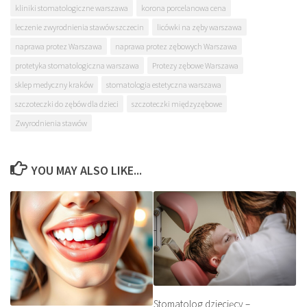
kliniki stomatologiczne warszawa
korona porcelanowa cena
leczenie zwyrodnienia stawów szczecin
licówki na zęby warszawa
naprawa protez Warszawa
naprawa protez zębowych Warszawa
protetyka stomatologiczna warszawa
Protezy zębowe Warszawa
sklep medyczny kraków
stomatologia estetyczna warszawa
szczoteczki do zębów dla dzieci
szczoteczki międzyzębowe
Zwyrodnienia stawów
YOU MAY ALSO LIKE...
Stomatolog dziecięcy –