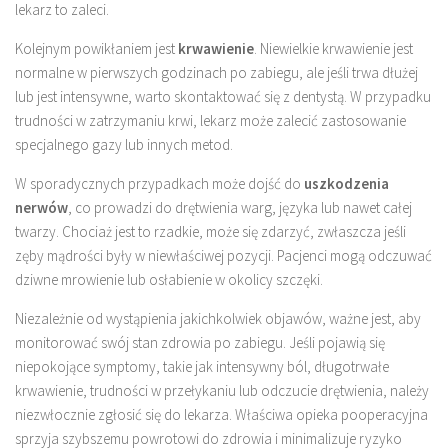
lekarz to zaleci.
Kolejnym powikłaniem jest
krwawienie
. Niewielkie krwawienie jest
normalne w pierwszych godzinach po zabiegu, ale jeśli trwa dłużej
lub jest intensywne, warto skontaktować się z dentystą. W przypadku
trudności w zatrzymaniu krwi, lekarz może zalecić zastosowanie
specjalnego gazy lub innych metod.
W sporadycznych przypadkach może dojść do
uszkodzenia
nerwów
, co prowadzi do drętwienia warg, języka lub nawet całej
twarzy. Chociaż jest to rzadkie, może się zdarzyć, zwłaszcza jeśli
zęby mądrości były w niewłaściwej pozycji. Pacjenci mogą odczuwać
dziwne mrowienie lub osłabienie w okolicy szczęki.
Niezależnie od wystąpienia jakichkolwiek objawów, ważne jest, aby
monitorować swój stan zdrowia po zabiegu. Jeśli pojawią się
niepokojące symptomy, takie jak intensywny ból, długotrwałe
krwawienie, trudności w przełykaniu lub odczucie drętwienia, należy
niezwłocznie zgłosić się do lekarza. Właściwa opieka pooperacyjna
sprzyja szybszemu powrotowi do zdrowia i minimalizuje ryzyko