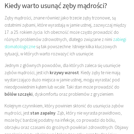
Kiedy warto usunąć zęby mądrości?
Zęby mądrości, znane również jako trzecie zęby trzonowe, są
ostatnimi zębami, które wyrastają w jamie ustnej, zazwyczaj między
17. a 25. rokiem życia. Ich obecność może często prowadzić do
różnych problemów zdrowotnych, dlatego związane z nimi
zabiegi
stomatologiczne
są tak powszechne. Istnieje kilka kluczowych
sytuacji, w których warto rozważyć ich usunięcie.
Jednym z głównych powodów, dla których zaleca się usunięcie
zębów mądrości, jest ich
krzywy wzrost
. Kiedy zęby te nie mają
wystarczająco dużo miejsca w jamie ustnej, mogą wyrastać pod
nieodpowiednim kątem lub wcale. Taki stan może prowadzić do
bólów szczęki
, dyskomfortu oraz problemów z gryzieniem.
Kolejnym czynnikiem, który powinien skłonić do usunięcia zębów
mądrości, jest
stan zapalny
. Ząb, który nie wyrasta prawidłowo,
może być bardziej podatny na infekcje, co prowadzi do bólu,
obrzęku oraz czasami do groźnych powikłań zdrowotnych. Objawy