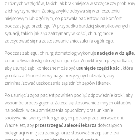
z różnych względów, takich jak brak miejsca w szczęce czy problemy
z ich wyrzynaniem. Zabieg zwykle odbywa się w znieczuleniu
miejscowym lub ogólnym, co pozwala pacjentowi na komfort
podczas jego przebiegu. W przypadku bardziej skomplikowanych
sytuacji, takich jak ząb zatrzymany w kości, chirurg może
zdecydować się na zastosowanie znieczulenia ogólnego.
Podczas zabiegu, chirurg stomatolog wykonuje
nacięcie w dziąśle
,
co umożliwia dostęp do zęba mądrości. W niektórych przypadkach,
aby usunąć ząb, konieczne może być
usunięcie części kości
, która
go otacza. Proces ten wymaga precyzyjnych działań, aby
zminimalizować uszkodzenia sąsiednich zębów i tkanek.
Po usunięciu zęba pacjent powinien podjąć odpowiednie kroki, aby
wspomóc proces gojenia. Zaleca się stosowanie zimnych okładów
na policzki w celu zmniejszenia opuchlizny oraz unikanie
spożywania twardych lub gorących potraw przez pierwsze dni.
Ważne jest, aby
przestrzegać zaleceń lekarza
dotyczących
pielęgnacji w miejscu zabiegu oraz stosować przepisane leki