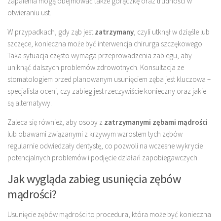
zapalenia mogą obejmować także gorączkę oraz trudności w
otwieraniu ust.
W przypadkach, gdy ząb jest
zatrzymany
, czyli utknął w dziąśle lub
szczęce, konieczna może być interwencja chirurga szczękowego.
Taka sytuacja często wymaga przeprowadzenia zabiegu, aby
uniknąć dalszych problemów zdrowotnych. Konsultacja ze
stomatologiem przed planowanym usunięciem zęba jest kluczowa –
specjalista oceni, czy zabieg jest rzeczywiście konieczny oraz jakie
są alternatywy.
Zaleca się również, aby osoby z
zatrzymanymi zębami mądrości
lub obawami związanymi z krzywym wzrostem tych zębów
regularnie odwiedzały dentystę, co pozwoli na wczesne wykrycie
potencjalnych problemów i podjęcie działań zapobiegawczych.
Jak wygląda zabieg usunięcia zębów
mądrości?
Usunięcie zębów mądrości to procedura, która może być konieczna