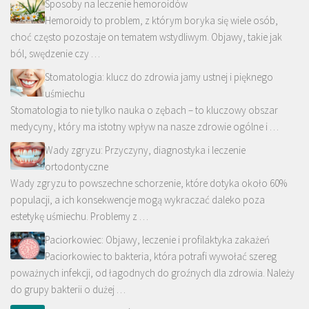
Sposoby na leczenie hemoroidów
Hemoroidy to problem, z którym boryka się wiele osób,
choć często pozostaje on tematem wstydliwym. Objawy, takie jak
ból, swędzenie czy …
Stomatologia: klucz do zdrowia jamy ustnej i pięknego
uśmiechu
Stomatologia to nie tylko nauka o zębach – to kluczowy obszar
medycyny, który ma istotny wpływ na nasze zdrowie ogólne i …
Wady zgryzu: Przyczyny, diagnostyka i leczenie
ortodontyczne
Wady zgryzu to powszechne schorzenie, które dotyka około 60%
populacji, a ich konsekwencje mogą wykraczać daleko poza
estetykę uśmiechu. Problemy z …
Paciorkowiec: Objawy, leczenie i profilaktyka zakażeń
Paciorkowiec to bakteria, która potrafi wywołać szereg
poważnych infekcji, od łagodnych do groźnych dla zdrowia. Należy
do grupy bakterii o dużej …