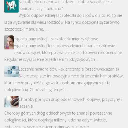
Szczoteczki do zębów dla dzieci – dobra szczoteczka
soniczna, czy manualna?
Wybór odpowiedniej szczoteczki do zębów dla dzieci to nie
lada wyzwanie dla wielu rodziców. Na rynku dostępne są zarówno
szczoteczki manualne, …
Higiena jamy ustnej – szczoteczki międzyzębowe
Higiena jamy ustnej to kluczowy element dbania o zdrowie
zębów i dziąseł, którego znaczenie często bywa niedoceniane.
Regularne czyszczenie przestrzeni międzyzębowych …
Leczenie hemoroidów – skleroterapia (przeciwwskazania)
Skleroterapia to innowacyjna metoda leczenia hemoroidów,
która może przynieść ulgę wielu osobom zmagającym się z tą
dolegliwością. Choć zabieg ten jest …
Choroby górnych dróg oddechowych: objawy, przyczyny i
leczenie
Choroby górnych dróg oddechowych to znane i powszechne
dolegliwości, które dotykają miliony ludzi na całym świecie,
zwłaszcza w sezonie jesienno-zimowym. Infekcje …