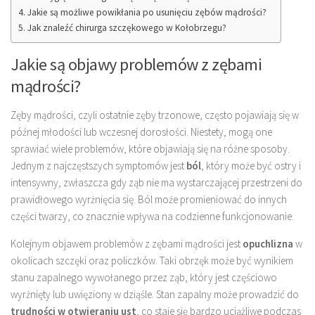
Jakie są możliwe powikłania po usunięciu zębów mądrości?
Jak znaleźć chirurga szczękowego w Kołobrzegu?
Jakie są objawy problemów z zębami
mądrości?
Zęby mądrości, czyli ostatnie zęby trzonowe, często pojawiają się w
późnej młodości lub wczesnej dorosłości. Niestety, mogą one
sprawiać wiele problemów, które objawiają się na różne sposoby.
Jednym z najczęstszych symptomów jest
ból
, który może być ostry i
intensywny, zwłaszcza gdy ząb nie ma wystarczającej przestrzeni do
prawidłowego wyrżnięcia się. Ból może promieniować do innych
części twarzy, co znacznie wpływa na codzienne funkcjonowanie.
Kolejnym objawem problemów z zębami mądrości jest
opuchlizna
w
okolicach szczęki oraz policzków. Taki obrzęk może być wynikiem
stanu zapalnego wywołanego przez ząb, który jest częściowo
wyrżnięty lub uwięziony w dziąśle. Stan zapalny może prowadzić do
trudności w otwieraniu ust
, co staje się bardzo uciążliwe podczas