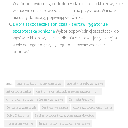
Wybór odpowiedniego ortodonty dla dziecka to kluczowy krok
w zapewnieniu zdrowego uśmiechu na przyszłość. W miarę jak
maluchy dorastają, pojawiają się różne...
Dobra szczoteczka soniczna – zestaw irygator ze
szczoteczką soniczną
Wybór odpowiedniej szczoteczki do
zębów to kluczowy element dbania o zdrowie jamy ustnej, a
kiedy do tego dołączymy irygator, możemy znacznie
poprawić...
Tags:
aparat ortodontyczny warszawa
aparaty na zęby warszawa
artroskopia barku
centrum stomatologiczne warszawa centrum
chirurgiczne usuwanie ósemek warszawa
Dentysta Pręgowo
Dentysta w Warszawie
Dentysta warszawa
dobra szczoteczka soniczna
Dobry Ortodonta
Gabinet ortodontyczny Warszawa Mokotów
higiena jamy ustnej
implanty stomatologiczne warszawa