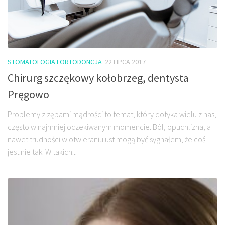
STOMATOLOGIA I ORTODONCJA
22 LIPCA 2017
Chirurg szczękowy kołobrzeg, dentysta
Pręgowo
Problemy z zębami mądrości to temat, który dotyka wielu z nas,
często w najmniej oczekiwanym momencie. Ból, opuchlizna, a
nawet trudności w otwieraniu ust mogą być sygnałem, że coś
jest nie tak. W takich...