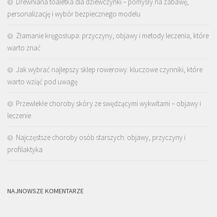
Drewniana toaletka dla dziewczynki – pomysły na zabawę,
personalizację i wybór bezpiecznego modelu
Złamanie kręgosłupa: przyczyny, objawy i metody leczenia, które
warto znać
Jak wybrać najlepszy sklep rowerowy: kluczowe czynniki, które
warto wziąć pod uwagę
Przewlekłe choroby skóry ze swędzącymi wykwitami – objawy i
leczenie
Najczęstsze choroby osób starszych: objawy, przyczyny i
profilaktyka
NAJNOWSZE KOMENTARZE