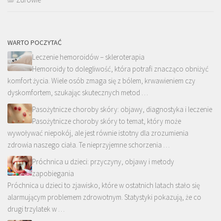
WARTO POCZYTAĆ
Leczenie hemoroidów – skleroterapia
Hemoroidy to dolegliwość, która potrafi znacząco obniżyć
komfort życia. Wiele osób zmaga się z bólem, krwawieniem czy
dyskomfortem, szukając skutecznych metod …
Pasożytnicze choroby skóry: objawy, diagnostyka i leczenie
Pasożytnicze choroby skóry to temat, który może
wywoływać niepokój, ale jest równie istotny dla zrozumienia
zdrowia naszego ciała. Te nieprzyjemne schorzenia …
Próchnica u dzieci: przyczyny, objawy i metody
zapobiegania
Próchnica u dzieci to zjawisko, które w ostatnich latach stało się
alarmującym problemem zdrowotnym. Statystyki pokazują, że co
drugi trzylatek w …