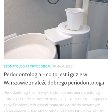
STOMATOLOGIA I ORTODONCJA
30 MAJA 2017
Periodontologia – co to jest i gdzie w
Warszawie znaleźć dobrego periodontologa
Periodontologia to niezwykle istotna dziedzina stomatologii,
która zajmuje się zdrowiem przyzębia oraz tkanek otaczających
zęby. Problemy z dziąsłami mogą prowadzić do poważnych
konsekwencji, w tym utraty zębów, dlatego tak ważne jest, aby