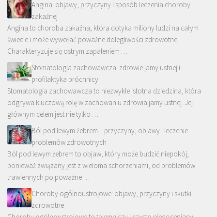
Angina: objawy, przyczyny i sposób leczenia choroby
zakaźnej
Angina to choroba zakaźna, która dotyka miliony ludzi na całym
świecie i może wywołać poważne dolegliwości zdrowotne.
Charakteryzuje się ostrym zapaleniem …
Stomatologia zachowawcza: zdrowie jamy ustnej i
profilaktyka próchnicy
Stomatologia zachowawcza to niezwykle istotna dziedzina, która
odgrywa kluczową rolę w zachowaniu zdrowia jamy ustnej. Jej
głównym celem jest nie tylko …
Ból pod lewym żebrem – przyczyny, objawy i leczenie
problemów zdrowotnych
Ból pod lewym żebrem to objaw, który może budzić niepokój,
ponieważ związany jest z wieloma schorzeniami, od problemów
trawiennych po poważne …
Choroby ogólnoustrojowe: objawy, przyczyny i skutki
zdrowotne
Choroby ogólnoustrojowe to tajemniczy i często niedoceniany