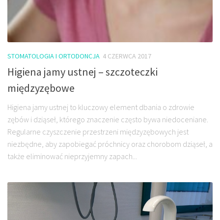
STOMATOLOGIA I ORTODONCJA
4 CZERWCA 2017
Higiena jamy ustnej – szczoteczki
międzyzębowe
Higiena jamy ustnej to kluczowy element dbania o zdrowie
zębów i dziąseł, którego znaczenie często bywa niedoceniane.
Regularne czyszczenie przestrzeni międzyzębowych jest
niezbędne, aby zapobiegać próchnicy oraz chorobom dziąseł, a
także eliminować nieprzyjemny zapach...