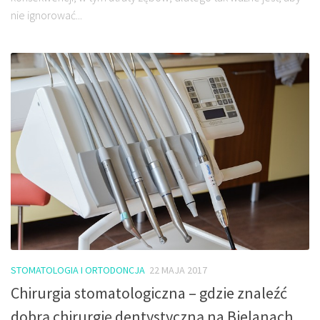
nie ignorować...
STOMATOLOGIA I ORTODONCJA
22 MAJA 2017
Chirurgia stomatologiczna – gdzie znaleźć
dobrą chirurgię dentystyczną na Bielanach