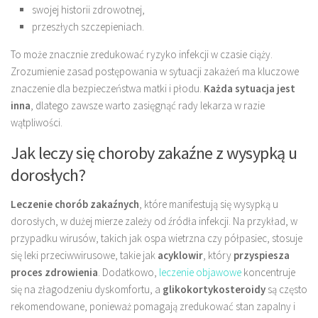
swojej historii zdrowotnej,
przeszłych szczepieniach.
To może znacznie zredukować ryzyko infekcji w czasie ciąży.
Zrozumienie zasad postępowania w sytuacji zakażeń ma kluczowe
znaczenie dla bezpieczeństwa matki i płodu.
Każda sytuacja jest
inna
, dlatego zawsze warto zasięgnąć rady lekarza w razie
wątpliwości.
Jak leczy się choroby zakaźne z wysypką u
dorosłych?
Leczenie chorób zakaźnych
, które manifestują się wysypką u
dorosłych, w dużej mierze zależy od źródła infekcji. Na przykład, w
przypadku wirusów, takich jak ospa wietrzna czy półpasiec, stosuje
się leki przeciwwirusowe, takie jak
acyklowir
, który
przyspiesza
proces zdrowienia
. Dodatkowo,
leczenie objawowe
koncentruje
się na złagodzeniu dyskomfortu, a
glikokortykosteroidy
są często
rekomendowane, ponieważ pomagają zredukować stan zapalny i