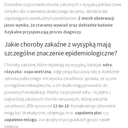
Dokładne rozpoznanie chorób zakaźnych z wysypką jest kluczowe
nie tylko dla znalezienia skutecznego leczenia, ale także dla
zapobiegania ewentualnym powikłaniom.
Z moich obserwacji
jasno wynika, że staranny wywiad oraz dokładne badanie
fizykalne przyspieszają proces diagnozy.
Jakie choroby zakaźne z wysypką mają
szczególne znaczenie epidemiologiczne?
Choroby zakaźne, które objawiają się wysypką, takie jak
odra
,
różyczka
i
ospa wietrzna
, odgrywają kluczową rolę w dziedzinie
zdrowia publicznego. Ich wysoka zaraźliwość sprawia, że są one
szczególnie niebezpieczne, a ich skutki mogą prowadzić do
poważnych komplikacji. Weźmy na przykład odrę – to jedna z
najbardziej zakaźnych chorób wirusowych, której wskaźnik
zaraźliwości (R0) wynosi od
12 do 18
. Konsekwencje zdrowotne
mogą być dramatyczne, obejmując m.in.
zapalenie płuc
czy
zapalenie mózgu
, a w skrajnych przypadkach grozić nawet
śmiercią.