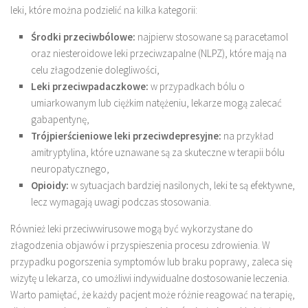
leki, które można podzielić na kilka kategorii:
Środki przeciwbólowe:
najpierw stosowane są paracetamol
oraz niesteroidowe leki przeciwzapalne (NLPZ), które mają na
celu złagodzenie dolegliwości,
Leki przeciwpadaczkowe:
w przypadkach bólu o
umiarkowanym lub ciężkim natężeniu, lekarze mogą zalecać
gabapentynę,
Trójpierścieniowe leki przeciwdepresyjne:
na przykład
amitryptylina, które uznawane są za skuteczne w terapii bólu
neuropatycznego,
Opioidy:
w sytuacjach bardziej nasilonych, leki te są efektywne,
lecz wymagają uwagi podczas stosowania.
Również leki przeciwwirusowe mogą być wykorzystane do
złagodzenia objawów i przyspieszenia procesu zdrowienia. W
przypadku pogorszenia symptomów lub braku poprawy, zaleca się
wizytę u lekarza, co umożliwi indywidualne dostosowanie leczenia.
Warto pamiętać, że każdy pacjent może różnie reagować na terapię,