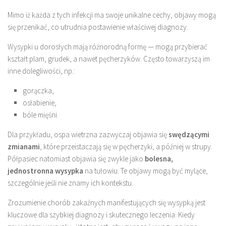
Mimo iż każda z tych infekcji ma swoje unikalne cechy, objawy mogą
się przenikać, co utrudnia postawienie właściwej diagnozy.
Wysypki u dorosłych mają różnorodną formę — mogą przybierać
kształt plam, grudek, a nawet pęcherzyków. Często towarzyszą im
inne dolegliwości, np.:
gorączka,
osłabienie,
bóle mięśni.
Dla przykładu, ospa wietrzna zazwyczaj objawia się
swędzącymi
zmianami
, które przeistaczają się w pęcherzyki, a później w strupy.
Półpasiec natomiast objawia się zwykle jako
bolesna,
jednostronna wysypka
na tułowiu. Te objawy mogą być mylące,
szczególnie jeśli nie znamy ich kontekstu.
Zrozumienie chorób zakaźnych manifestujących się wysypką jest
kluczowe dla szybkiej diagnozy i skutecznego leczenia. Kiedy