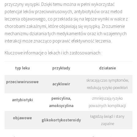
przyczyny wysypki. Dzięki temu można w pełni wykorzystać
potencjał leków przeciwwirusowych, antybiotyków oraz metod
leczenia objawowego, co przekłada się na lepsze wyniki w walce z
chorobami zakaźnymi, które objawiają się wysypką. Zrozumienie
mechanizmu działania tych medykamentów oraz ich wzajemnych
interakcji może znacząco poprawić efektywność leczenia.
Kluczowe informacje o lekach i ich zastosowaniach:
typ leku
przykłady
działanie
skracają czas symptomów,
przeciwwirusowe
acyklowir
redukują ryzyko powikłań
penicylina,
zmniejszają ryzyko
antybiotyki
amoksycylina
poważnych komplikacji
łagodzą świąd i stany
objawowe
glikokortykosteroidy
zapalne