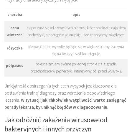
choroba
opis
ospa
rozpoczyna się od czerwonych plamek, które przekształcają się w
wietrzna
pęcherzyki, a następnie w strupki; układ chaotyczny, swędzące.
różowe, drobne wykwity, łączące się w większe plamy; zaczyna
różyczka
się na twarzy i szybko ustępuje.
bolesne zmiany skórne po jednej stronie ciała; grudki
półpasiec
przechodzące w pęcherzyki, intensywny ból przed wysypką.
Umiejętność dostrzegania tych cech wysypek jest kluczowa dla
postawienia trafnej diagnozy oraz wdrożenia odpowiedniego
leczenia.
W sytuacji jakichkolwiek wątpliwości warto zasięgnąć
porady lekarza, by uniknąć błędów w diagnozowaniu.
Jak odróżnić zakażenia wirusowe od
bakteryjnych i innych przyczyn