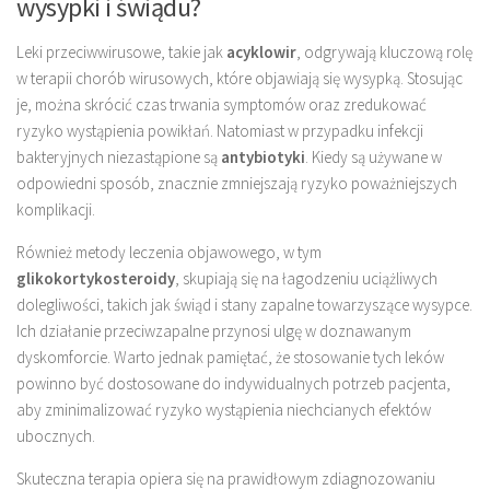
wysypki i świądu?
Leki przeciwwirusowe, takie jak
acyklowir
, odgrywają kluczową rolę
w terapii chorób wirusowych, które objawiają się wysypką. Stosując
je, można skrócić czas trwania symptomów oraz zredukować
ryzyko wystąpienia powikłań. Natomiast w przypadku infekcji
bakteryjnych niezastąpione są
antybiotyki
. Kiedy są używane w
odpowiedni sposób, znacznie zmniejszają ryzyko poważniejszych
komplikacji.
Również metody leczenia objawowego, w tym
glikokortykosteroidy
, skupiają się na łagodzeniu uciążliwych
dolegliwości, takich jak świąd i stany zapalne towarzyszące wysypce.
Ich działanie przeciwzapalne przynosi ulgę w doznawanym
dyskomforcie. Warto jednak pamiętać, że stosowanie tych leków
powinno być dostosowane do indywidualnych potrzeb pacjenta,
aby zminimalizować ryzyko wystąpienia niechcianych efektów
ubocznych.
Skuteczna terapia opiera się na prawidłowym zdiagnozowaniu