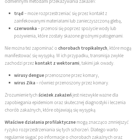
odmiennymi metodami przekazywania zakażeń:
trąd
– może rozprzestrzeniać się przez kontakt z
zainfekowanymi materiałami lub zanieczyszczoną glebą,
czerwonka
– przenosi się poprzez spożycie wody lub
pożywienia, które zostały skażone groźnymi patogenami.
Nie można też zapominać o
chorobach tropikalnych
, które mogą
manifestować się wysypką. W ich przypadku, transmisja zwykle
zachodzi przez
kontakt z wektorami
, takimi jak owady.
wirusy dengue
przenoszone przez komary,
wirus Zika
– również przenoszony przez komary.
Zrozumienie tych
ścieżek zakażeń
jest niezwykle ważne dla
zapobiegania epidemiom oraz skutecznej diagnostyki i leczenia
chorób zakaźnych, które objawiają się wysypką.
Właściwe działania profilaktyczne
mogą znacząco zmniejszyć
ryzyko rozprzestrzeniania się tych schorzeń. Dlatego warto
regularnie sięgać po informacje o chorobach zakaźnych oraz