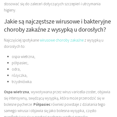
stosować się do zaleceń dotyczących szczepień i utrzymania
higieny.
Jakie są najczęstsze wirusowe i bakteryjne
choroby zakaźne z wysypką u dorosłych?
Najczęściej spotykane
wirusowe choroby zakaźne
z wysypką u
dorosłych to:
ospa wietrzna,
półpasiec,
odra,
różyczka,
trzydniówka.
Ospa wietrzna
, wywoływana przez wirus varicella-zoster, objawia
się intensywną, swędzącą wysypką, która może przerodzić się w
bolesne pęcherze.
Półpasiec
również powstaje z działania tego
samego wirusa i objawia się jako bolesna wysypka, często
manifestująca się w postaci pęcherzy wzdłuż nerwów.