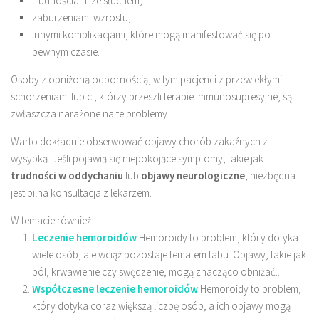
trudnościami ze słuchem,
zaburzeniami wzrostu,
innymi komplikacjami, które mogą manifestować się po
pewnym czasie.
Osoby z obniżoną odpornością, w tym pacjenci z przewlekłymi
schorzeniami lub ci, którzy przeszli terapie immunosupresyjne, są
zwłaszcza narażone na te problemy.
Warto dokładnie obserwować objawy chorób zakaźnych z
wysypką. Jeśli pojawią się niepokojące symptomy, takie jak
trudności w oddychaniu
lub
objawy neurologiczne
, niezbędna
jest pilna konsultacja z lekarzem.
W temacie również:
Leczenie hemoroidów
Hemoroidy to problem, który dotyka
wiele osób, ale wciąż pozostaje tematem tabu. Objawy, takie jak
ból, krwawienie czy swędzenie, mogą znacząco obniżać...
Współczesne leczenie hemoroidów
Hemoroidy to problem,
który dotyka coraz większą liczbę osób, a ich objawy mogą