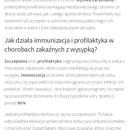
potencjalne powikłania wymagają nieustannej uwagi zarówno ze
strony służb zdrowia, jak i całego społeczeństwa. Powinniśmy być
świadomi roli szczepień w ochronie zdrowia publicznego i ich
znaczenia w walce z tymi niebezpiecznymi wirusami.
Jak działa immunizacja i profilaktyka w
chorobach zakaźnych z wysypką?
Szczepienia
oraz
profilaktyka
odgrywają kluczową rolę w walce z
chorobami zakaźnymi, które często manifestują się poprzez
wysypkę.
Immunizacja
przeciwko schorzeniom takim jak odra,
różyczka czy ospa wietrzna znacznie ogranicza ryzyko infekcji i ich
powikłań. Warto zauważyć, że w krajach, gdzie programy szczepień
są powszechnie stosowane, liczba przypadków odry spadła o
ponad
90%
.
Jednak profilaktyka nie kończy się na szczepieniach. To także
odpowiednia edukacja społeczeństwa dotycząca unikania kontaktu
z chorymi oraz zasad higieny. Kluczowe działania, które znacznie