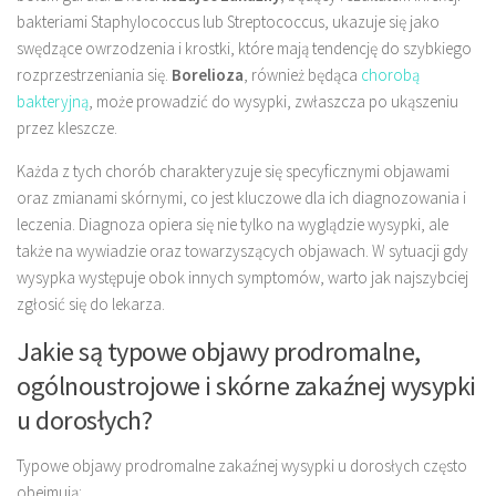
bakteriami Staphylococcus lub Streptococcus, ukazuje się jako
swędzące owrzodzenia i krostki, które mają tendencję do szybkiego
rozprzestrzeniania się.
Borelioza
, również będąca
chorobą
bakteryjną
, może prowadzić do wysypki, zwłaszcza po ukąszeniu
przez kleszcze.
Każda z tych chorób charakteryzuje się specyficznymi objawami
oraz zmianami skórnymi, co jest kluczowe dla ich diagnozowania i
leczenia. Diagnoza opiera się nie tylko na wyglądzie wysypki, ale
także na wywiadzie oraz towarzyszących objawach. W sytuacji gdy
wysypka występuje obok innych symptomów, warto jak najszybciej
zgłosić się do lekarza.
Jakie są typowe objawy prodromalne,
ogólnoustrojowe i skórne zakaźnej wysypki
u dorosłych?
Typowe objawy prodromalne zakaźnej wysypki u dorosłych często
obejmują: