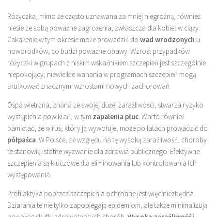
Różyczka, mimo że często uznawana za mniej niegroźną, również
niesie ze sobą poważne zagrożenia, zwłaszcza dla kobiet w ciąży.
Zakażenie w tym okresie może prowadzić do
wad wrodzonych
u
noworodków, co budzi poważne obawy. Wzrost przypadków
różyczki w grupach z niskim wskaźnikiem szczepień jest szczególnie
niepokojący; niewielkie wahania w programach szczepień mogą
skutkować znacznymi wzrostami nowych zachorowań.
Ospa wietrzna, znana ze swojej dużej zaraźliwości, stwarza ryzyko
wystąpienia powikłań, w tym
zapalenia płuc
. Warto również
pamiętać, że wirus, który ją wywołuje, może po latach prowadzić do
półpaśca
. W Polsce, ze względu na tę wysoką zaraźliwość, choroby
te stanowią istotne wyzwanie dla zdrowia publicznego. Efektywne
szczepienia są kluczowe dla eliminowania lub kontrolowania ich
występowania.
Profilaktyka poprzez szczepienia ochronne jest więc niezbędna.
Działania te nie tylko zapobiegają epidemiom, ale także minimalizują
poważne skutki zdrowotne tych chorób.
Wysoka zaraźliwość
i