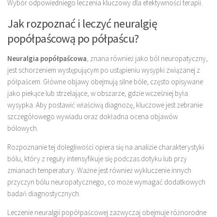
Wybór odpowiedniego leczenia kluczowy dla efektywności terapii.
Jak rozpoznać i leczyć neuralgię
popółpaścową po półpaścu?
Neuralgia popółpaścowa
, znana również jako ból neuropatyczny,
jest schorzeniem występującym po ustąpieniu wysypki związanej z
półpaścem. Główne objawy obejmują silne bóle, często opisywane
jako piekące lub strzelające, w obszarze, gdzie wcześniej była
wysypka. Aby postawić właściwą diagnozę, kluczowe jest zebranie
szczegółowego wywiadu oraz dokładna ocena objawów
bólowych.
Rozpoznanie tej dolegliwości opiera się na analizie charakterystyki
bólu, który z reguły intensyfikuje się podczas dotyku lub przy
zmianach temperatury. Ważne jest również wykluczenie innych
przyczyn bólu neuropatycznego, co może wymagać dodatkowych
badań diagnostycznych.
Leczenie neuralgii popółpaścowej zazwyczaj obejmuje różnorodne