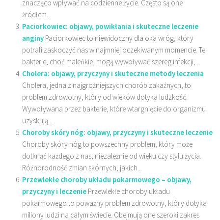
znacząco wpływać na codzienne życie. Często są one
źródłem...
Paciorkowiec: objawy, powikłania i skuteczne leczenie
anginy
Paciorkowiec to niewidoczny dla oka wróg, który
potrafi zaskoczyć nas w najmniej oczekiwanym momencie. Te
bakterie, choć maleńkie, mogą wywoływać szereg infekcji,...
Cholera: objawy, przyczyny i skuteczne metody leczenia
Cholera, jedna z najgroźniejszych chorób zakaźnych, to
problem zdrowotny, który od wieków dotyka ludzkość.
Wywoływana przez bakterie, które wtargnięcie do organizmu
uzyskują...
Choroby skóry nóg: objawy, przyczyny i skuteczne leczenie
Choroby skóry nóg to powszechny problem, który może
dotknąć każdego z nas, niezależnie od wieku czy stylu życia.
Różnorodność zmian skórnych, jakich...
Przewlekłe choroby układu pokarmowego – objawy,
przyczyny i leczenie
Przewlekłe choroby układu
pokarmowego to poważny problem zdrowotny, który dotyka
miliony ludzi na całym świecie. Obejmują one szeroki zakres