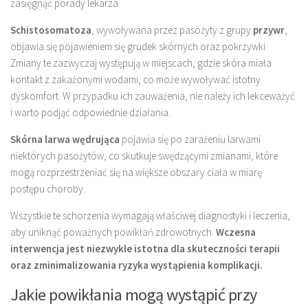
zasięgnąć porady lekarza.
Schistosomatoza
, wywoływana przez pasożyty z grupy
przywr
,
objawia się pojawieniem się grudek skórnych oraz pokrzywki.
Zmiany te zazwyczaj występują w miejscach, gdzie skóra miała
kontakt z zakażonymi wodami, co może wywoływać istotny
dyskomfort. W przypadku ich zauważenia, nie należy ich lekceważyć
i warto podjąć odpowiednie działania.
Skórna larwa wędrująca
pojawia się po zarażeniu larwami
niektórych pasożytów, co skutkuje swędzącymi zmianami, które
mogą rozprzestrzeniać się na większe obszary ciała w miarę
postępu choroby.
Wszystkie te schorzenia wymagają właściwej diagnostyki i leczenia,
aby uniknąć poważnych powikłań zdrowotnych.
Wczesna
interwencja jest niezwykle istotna dla skuteczności terapii
oraz zminimalizowania ryzyka wystąpienia komplikacji.
Jakie powikłania mogą wystąpić przy