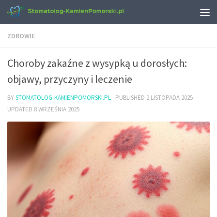
ZDROWIE
Choroby zakaźne z wysypką u dorosłych:
objawy, przyczyny i leczenie
BY
STOMATOLOG-KAMIENPOMORSKI.PL
· PUBLISHED
2 LISTOPADA 2025
·
UPDATED
8 WRZEŚNIA 2025