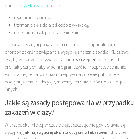
obniżają
ryzyko zakażenia
, to:
regularne mycie rąk,
trzymanie się z dala od osób z wysypką,
noszenie masek podczas epidemii.
Dzięki skutecznym programom immunizacji, zapadalność na
choroby zakaźne związane z wysypką znacznie spadła. Kluczowe
jest, by edukować obywateli na temat
szczepień
oraz zasad
profilaktycznych, aby w pełni ograniczyć ich rozprzestrzenianie.
Pamiętajmy, że każdy z nas ma wpływ na zdrowie publiczne –
podejmując mądre decyzje, możemy chronić zarówno siebie, jak i
innych.
Jakie są zasady postępowania w przypadku
zakażeń w ciąży?
W przypadku infekcji w czasie ciąży, szczególnie gdy pojawia się
wysypka,
jak najszybciej skontaktuj się z lekarzem
. Choroby