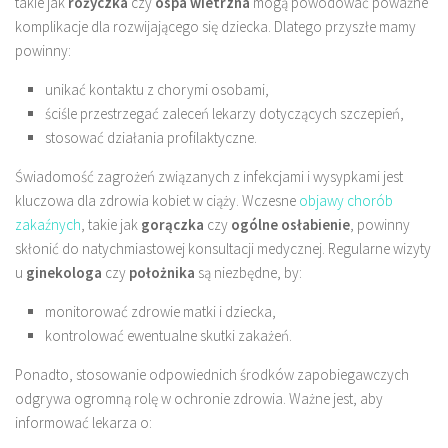
takie jak
różyczka
czy
ospa wietrzna
mogą powodować poważne
komplikacje dla rozwijającego się dziecka. Dlatego przyszłe mamy
powinny:
unikać kontaktu z chorymi osobami,
ściśle przestrzegać zaleceń lekarzy dotyczących szczepień,
stosować działania profilaktyczne.
Świadomość zagrożeń związanych z infekcjami i wysypkami jest
kluczowa dla zdrowia kobiet w ciąży. Wczesne
objawy chorób
zakaźnych
, takie jak
gorączka
czy
ogólne osłabienie
, powinny
skłonić do natychmiastowej konsultacji medycznej. Regularne wizyty
u
ginekologa
czy
położnika
są niezbędne, by:
monitorować zdrowie matki i dziecka,
kontrolować ewentualne skutki zakażeń.
Ponadto, stosowanie odpowiednich środków zapobiegawczych
odgrywa ogromną rolę w ochronie zdrowia. Ważne jest, aby
informować lekarza o: