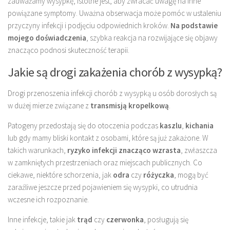
zauważamy wysypkę, istotne jest, aby zwracać uwagę na inne
powiązane symptomy. Uważna obserwacja może pomóc w ustaleniu
przyczyny infekcji i podjęciu odpowiednich kroków.
Na podstawie
mojego doświadczenia
, szybka reakcja na rozwijające się objawy
znacząco podnosi skuteczność terapii.
Jakie są drogi zakażenia chorób z wysypką?
Drogi przenoszenia infekcji chorób z wysypką u osób dorosłych są
w dużej mierze związane z
transmisją kropelkową
.
Patogeny przedostają się do otoczenia podczas
kaszlu
,
kichania
lub gdy mamy bliski kontakt z osobami, które są już zakażone. W
takich warunkach,
ryzyko infekcji znacząco wzrasta
, zwłaszcza
w zamkniętych przestrzeniach oraz miejscach publicznych. Co
ciekawe, niektóre schorzenia, jak
odra
czy
różyczka
, mogą być
zaraźliwe jeszcze przed pojawieniem się wysypki, co utrudnia
wczesne ich rozpoznanie.
Inne infekcje, takie jak
trąd
czy
czerwonka
, posługują się