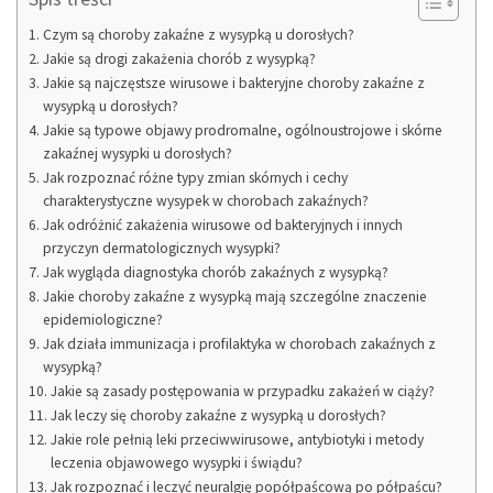
Czym są choroby zakaźne z wysypką u dorosłych?
Jakie są drogi zakażenia chorób z wysypką?
Jakie są najczęstsze wirusowe i bakteryjne choroby zakaźne z
wysypką u dorosłych?
Jakie są typowe objawy prodromalne, ogólnoustrojowe i skórne
zakaźnej wysypki u dorosłych?
Jak rozpoznać różne typy zmian skórnych i cechy
charakterystyczne wysypek w chorobach zakaźnych?
Jak odróżnić zakażenia wirusowe od bakteryjnych i innych
przyczyn dermatologicznych wysypki?
Jak wygląda diagnostyka chorób zakaźnych z wysypką?
Jakie choroby zakaźne z wysypką mają szczególne znaczenie
epidemiologiczne?
Jak działa immunizacja i profilaktyka w chorobach zakaźnych z
wysypką?
Jakie są zasady postępowania w przypadku zakażeń w ciąży?
Jak leczy się choroby zakaźne z wysypką u dorosłych?
Jakie role pełnią leki przeciwwirusowe, antybiotyki i metody
leczenia objawowego wysypki i świądu?
Jak rozpoznać i leczyć neuralgię popółpaścową po półpaścu?