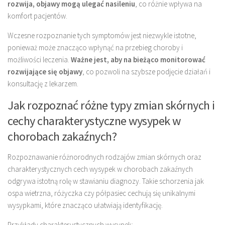
rozwija, objawy mogą ulegać nasileniu
, co różnie wpływa na
komfort pacjentów.
Wczesne rozpoznanie tych symptomów jest niezwykle istotne,
ponieważ może znacząco wpłynąć na przebieg choroby i
możliwości leczenia.
Ważne jest, aby na bieżąco monitorować
rozwijające się objawy
, co pozwoli na szybsze podjęcie działań i
konsultację z lekarzem.
Jak rozpoznać różne typy zmian skórnych i
cechy charakterystyczne wysypek w
chorobach zakaźnych?
Rozpoznawanie różnorodnych rodzajów zmian skórnych oraz
charakterystycznych cech wysypek w chorobach zakaźnych
odgrywa istotną rolę w stawianiu diagnozy. Takie schorzenia jak
ospa wietrzna, różyczka czy półpasiec cechują się unikalnymi
wysypkami, które znacząco ułatwiają identyfikację.
Przykłady charakterystycznych wysypek: