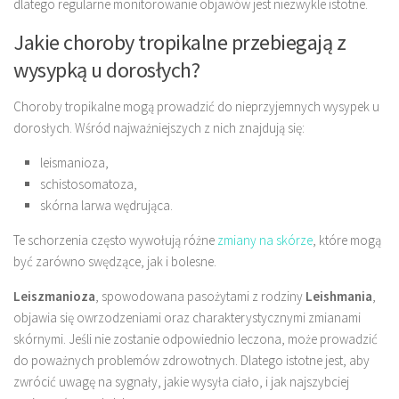
dlatego regularne monitorowanie objawów jest niezwykle istotne.
Jakie choroby tropikalne przebiegają z
wysypką u dorosłych?
Choroby tropikalne mogą prowadzić do nieprzyjemnych wysypek u
dorosłych. Wśród najważniejszych z nich znajdują się:
leismanioza,
schistosomatoza,
skórna larwa wędrująca.
Te schorzenia często wywołują różne
zmiany na skórze
, które mogą
być zarówno swędzące, jak i bolesne.
Leiszmanioza
, spowodowana pasożytami z rodziny
Leishmania
,
objawia się owrzodzeniami oraz charakterystycznymi zmianami
skórnymi. Jeśli nie zostanie odpowiednio leczona, może prowadzić
do poważnych problemów zdrowotnych. Dlatego istotne jest, aby
zwrócić uwagę na sygnały, jakie wysyła ciało, i jak najszybciej