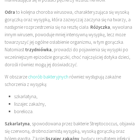
Odra
to kolejna choroba wirusowa, charakteryzująca się wysoką
gorączką oraz wysypką, która zazwyczaj zaczyna się na twarzy, a
następnie rozprzestrzenia się na resztę ciała.
Różyczka
, wywołana
innym wirusem, powoduje mniej intensywną wysypkę, lecz może
towarzyszyć jej ogólne osłabienie organizmu, w tym gorączka.
Natomiast
trzydniówka
, prowadzi do pojawienia się wysypki po
wcześniejszym epizodzie gorączki; choć najczęściej dotyka dzieci,
dorośli również mogą jej doświadczyć.
W obszarze
chorób bakteryjnych
również występują zakaźne
schorzenia z wysypką:
szkarlatyna,
liszajec zakaźny,
borelioza.
Szkarlatyna
, spowodowana przez bakterie Streptococcus, objawia
się czerwoną, drobnoziarnistą wysypką, wysoką gorączką oraz
bólem gardła. Z kolei
liszajec zakaźny
, będący rezultatem infekcji