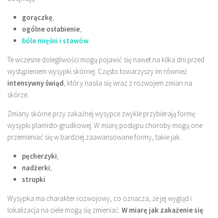
gorączkę
,
ogólne osłabienie
,
bóle mięśni i stawów
.
Te wczesne dolegliwości mogą pojawić się nawet na kilka dni przed
wystąpieniem wysypki skórnej. Często towarzyszy im również
intensywny świąd
, który nasila się wraz z rozwojem zmian na
skórze.
Zmiany skórne przy zakaźnej wysypce zwykle przybierają formę
wysypki plamisto-grudkowej. W miarę postępu choroby mogą one
przemieniać się w bardziej zaawansowane formy, takie jak:
pęcherzyki
,
nadżerki
,
strupki
.
Wysypka ma charakter rozwojowy, co oznacza, że jej wygląd i
lokalizacja na ciele mogą się zmieniać.
W miarę jak zakażenie się