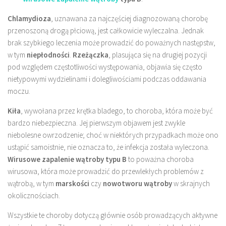
Chlamydioza
, uznawana za najczęściej diagnozowaną chorobę
przenoszoną drogą płciową, jest całkowicie wyleczalna. Jednak
brak szybkiego leczenia może prowadzić do poważnych następstw,
w tym
niepłodności
.
Rzeżączka
, plasująca się na drugiej pozycji
pod względem częstotliwości występowania, objawia się często
nietypowymi wydzielinami i dolegliwościami podczas oddawania
moczu.
Kiła
, wywołana przez krętka bladego, to choroba, która może być
bardzo niebezpieczna. Jej pierwszym objawem jest zwykle
niebolesne owrzodzenie; choć w niektórych przypadkach może ono
ustąpić samoistnie, nie oznacza to, że infekcja została wyleczona.
Wirusowe zapalenie wątroby typu B
to poważna choroba
wirusowa, która może prowadzić do przewlekłych problemów z
wątrobą, w tym
marskości
czy
nowotworu wątroby
w skrajnych
okolicznościach.
Wszystkie te choroby dotyczą głównie osób prowadzących aktywne