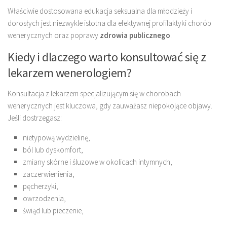
Właściwie dostosowana edukacja seksualna dla młodzieży i
dorosłych jest niezwykle istotna dla efektywnej profilaktyki chorób
wenerycznych oraz poprawy
zdrowia publicznego
.
Kiedy i dlaczego warto konsultować się z
lekarzem wenerologiem?
Konsultacja z lekarzem specjalizującym się w chorobach
wenerycznych jest kluczowa, gdy zauważasz niepokojące objawy.
Jeśli dostrzegasz:
nietypową wydzielinę,
ból lub dyskomfort,
zmiany skórne i śluzowe w okolicach intymnych,
zaczerwienienia,
pęcherzyki,
owrzodzenia,
świąd lub pieczenie,