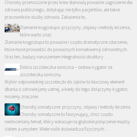
Choroby przenoszone przez krew stanowią poważne zagrożenie dla
zdrowia publicznego, dotykając nie tylko pacjentów, ale także
pracowników służby zdrowia. Zakażenia te, …
Złamanie kręgosłupa: przyczyny, objawy i metody leczenia,
które warto znać
Złamanie kręgosłupa to poważne i często dramatyczne zdarzenie,
które może prowadzić do poważnych konsekwencji zdrowotnych.
Uraz ten, będący naruszeniem integralności struktury …
Dobra szczoteczka soniczna – zestaw irygator ze
szczoteczką soniczną
Wybór odpowiedniej szczoteczki do zębów to kluczowy element
dbania o zdrowie jamy ustnej, a kiedy do tego dołączymy irygator,
możemy znacznie …
Choroby somatyczne: przyczyny, objawy i metody leczenia
Choroby somatyczne to fascynujący, choć często
niedoceniany temat, który wskazuje na głębokie połączenie między
ciałem a umysłem. Wiele osób doświadcza fizycznych …