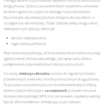
Pomaga także w rozpoznawaniu objawów chorób przenoszonych
drogą płciową. Szybsze zauważenie takich symptomów umożliwia
leczenie i ogranicza ryzyko ich dalszego rozprzestrzeniania.
Kluczowe jest, aby edukacja ta była dostępna dla wszystkich, w
szczególności dla młodzieży. Dzięki zdobytej wiedzy mogą unikać
niebezpiecznych sytuacji, takich jak:
seks bez zabezpieczenia,
nagłe zmiany partnerów.
Moje obserwacje pokazują, że im wcześniej młodzi ludzie zaczynają
zgłębiać temat zdrowia seksualnego, tym lepiej radzą sobie w
podejmowaniu odpowiedzialnych decyzji w przyszłości.
Co więcej,
edukacja seksualna
zachęca do regularnych badań
przesiewowych w kierunku chorób przenoszonych drogą płciową.
To pozwala na wczesne wykrycie i leczenie ewentualnych infekcji.
Istotne są także informacje o
szczepieniach
przeciwko wirusowi
brodawczaka ludzkiego (HPV) oraz wirusowemu zapaleniu wątroby
typu B, które dodatkowo zmniejszają ryzyko zakażeń.