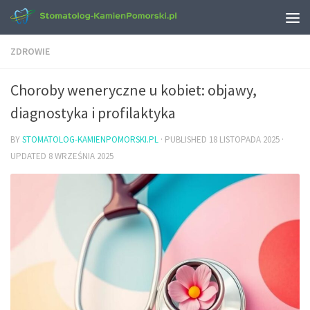
ZDROWIE
Choroby weneryczne u kobiet: objawy,
diagnostyka i profilaktyka
BY
STOMATOLOG-KAMIENPOMORSKI.PL
· PUBLISHED
18 LISTOPADA 2025
·
UPDATED
8 WRZEŚNIA 2025