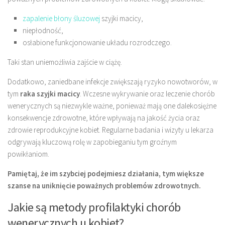
zapalenie błony śluzowej
szyjki macicy,
niepłodność,
osłabione funkcjonowanie układu rozrodczego.
Taki stan uniemożliwia zajście w ciążę.
Dodatkowo, zaniedbane infekcje zwiększają ryzyko nowotworów, w
tym
raka szyjki macicy
. Wczesne wykrywanie oraz leczenie chorób
wenerycznych są niezwykle ważne, ponieważ mają one dalekosiężne
konsekwencje zdrowotne, które wpływają na jakość życia oraz
zdrowie reprodukcyjne kobiet. Regularne badania i wizyty u lekarza
odgrywają kluczową rolę w zapobieganiu tym groźnym
powikłaniom.
Pamiętaj, że im szybciej podejmiesz działania, tym większe
szanse na uniknięcie poważnych problemów zdrowotnych.
Jakie są metody profilaktyki chorób
wenerycznych u kobiet?