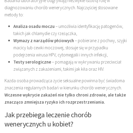
Badania laboratoryjne odgrywają niezwykle istotną rolę w
diagnozowaniu chorób wenerycznych. Najczęściej stosowane
metody to:
Analiza osadu moczu
– umożliwia identyfikację patogenów,
takich jak chlamydie czy rzeżączka,
Wymazy z narządów płciowych
– pobierane z pochwy, szyjki
macicy lub cewki moczowej, stosuje się w przypadku
podejrzenia wirusa HPV, cytomegalii i innych infekcji,
Testy serologiczne
– pomagają w wykrywaniu przeciwciał
związanych z zakażeniami, takimi jak kiła oraz HIV.
Każda osoba prowadząca życie seksualne powinna być świadoma
znaczenia regularnych badań w kierunku chorób wenerycznych.
Wczesne wykrycie zakażeń nie tylko chroni zdrowie, ale także
znacząco zmniejsza ryzyko ich rozprzestrzeniania.
Jak przebiega leczenie chorób
wenerycznych u kobiet?