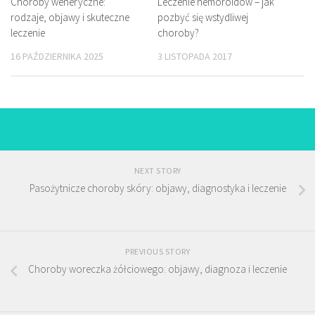
Choroby weneryczne:
Leczenie hemoroidów – jak
rodzaje, objawy i skuteczne
pozbyć się wstydliwej
leczenie
choroby?
16 PAŹDZIERNIKA 2025
3 LISTOPADA 2017
NEXT STORY
Pasożytnicze choroby skóry: objawy, diagnostyka i leczenie
PREVIOUS STORY
Choroby woreczka żółciowego: objawy, diagnoza i leczenie