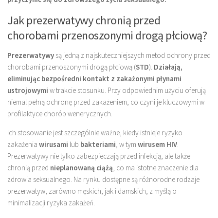
Jak prezerwatywy chronią przed
chorobami przenoszonymi drogą płciową?
Prezerwatywy
są jedną z najskuteczniejszych metod ochrony przed
chorobami przenoszonymi drogą płciową (
STD
).
Działają,
eliminując bezpośredni kontakt z zakażonymi płynami
ustrojowymi
w trakcie stosunku. Przy odpowiednim użyciu oferują
niemal pełną ochronę przed zakażeniem, co czyni je kluczowymi w
profilaktyce chorób wenerycznych.
Ich stosowanie jest szczególnie ważne, kiedy istnieje ryzyko
zakażenia
wirusami
lub
bakteriami
, w tym
wirusem HIV
.
Prezerwatywy nie tylko zabezpieczają przed infekcją, ale także
chronią przed
nieplanowaną ciążą
, co ma istotne znaczenie dla
zdrowia seksualnego. Na rynku dostępne są różnorodne rodzaje
prezerwatyw, zarówno męskich, jak i damskich, z myślą o
minimalizacji ryzyka zakażeń.