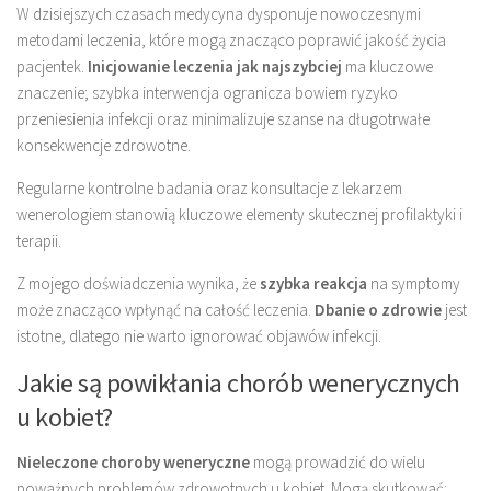
W dzisiejszych czasach medycyna dysponuje nowoczesnymi
metodami leczenia, które mogą znacząco poprawić jakość życia
pacjentek.
Inicjowanie leczenia jak najszybciej
ma kluczowe
znaczenie; szybka interwencja ogranicza bowiem ryzyko
przeniesienia infekcji oraz minimalizuje szanse na długotrwałe
konsekwencje zdrowotne.
Regularne kontrolne badania oraz konsultacje z lekarzem
wenerologiem stanowią kluczowe elementy skutecznej profilaktyki i
terapii.
Z mojego doświadczenia wynika, że
szybka reakcja
na symptomy
może znacząco wpłynąć na całość leczenia.
Dbanie o zdrowie
jest
istotne, dlatego nie warto ignorować objawów infekcji.
Jakie są powikłania chorób wenerycznych
u kobiet?
Nieleczone choroby weneryczne
mogą prowadzić do wielu
poważnych problemów zdrowotnych u kobiet. Mogą skutkować: