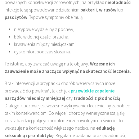
poważnych konsekwencji zdrowotnych, na przykład
niepłodności
.
Infekcje te są spowodowane działaniem
bakterii
,
wirusów
lub
pasożytów
. Typowe symptomy obejmują:
nietypowe wydzieliny z pochwy,
bóle w dolnej części brzucha,
krwawienia między miesiączkami,
dyskomfort podczas stosunku.
To istotne, aby zwracać uwagę na te objawy.
Wczesne ich
zauważenie może znacząco wpłynąć na skuteczność leczenia.
Brak interwencji w przypadku chorób wenerycznych może
prowadzić do powikłań, takich jak
przewlekłe zapalenie
narządów miednicy mniejszej
czy
trudności z płodnością
.
Dlatego kluczowe jest wczesne wykrywanie i leczenie, by zapobiec
takim konsekwencjom. Co więcej, choroby weneryczne stają się
coraz bardziej palącym problemem zdrowotnym na świecie. To
wskazuje na konieczność większego nacisku na
edukację
seksualną
i
profilaktykę
. Regularne badania oraz świadomość