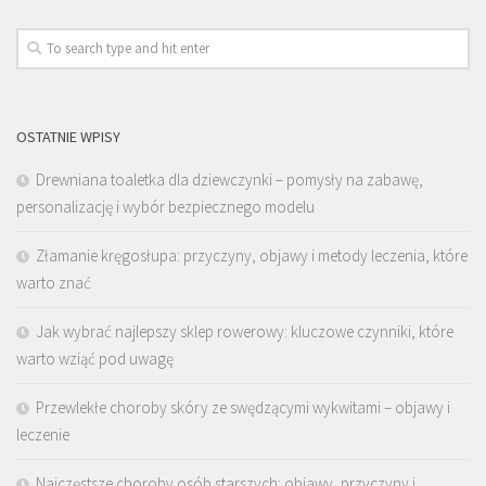
OSTATNIE WPISY
Drewniana toaletka dla dziewczynki – pomysły na zabawę,
personalizację i wybór bezpiecznego modelu
Złamanie kręgosłupa: przyczyny, objawy i metody leczenia, które
warto znać
Jak wybrać najlepszy sklep rowerowy: kluczowe czynniki, które
warto wziąć pod uwagę
Przewlekłe choroby skóry ze swędzącymi wykwitami – objawy i
leczenie
Najczęstsze choroby osób starszych: objawy, przyczyny i