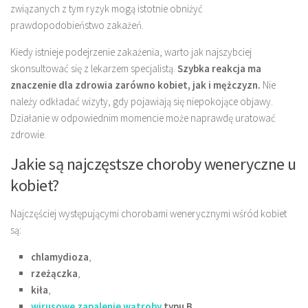
związanych z tym ryzyk mogą istotnie obniżyć
prawdopodobieństwo zakażeń.
Kiedy istnieje podejrzenie zakażenia, warto jak najszybciej
skonsultować się z lekarzem specjalistą.
Szybka reakcja ma
znaczenie dla zdrowia zarówno kobiet, jak i mężczyzn.
Nie
należy odkładać wizyty, gdy pojawiają się niepokojące objawy.
Działanie w odpowiednim momencie może naprawdę uratować
zdrowie.
Jakie są najczęstsze choroby weneryczne u
kobiet?
Najczęściej występującymi chorobami wenerycznymi wśród kobiet
są:
chlamydioza
,
rzeżączka
,
kiła
,
wirusowe zapalenie wątroby
typu B
.