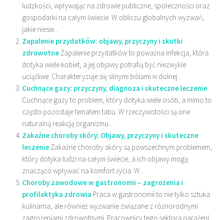
ludzkości, wpływając na zdrowie publiczne, społeczności oraz
gospodarki na całym świecie. W obliczu globalnych wyzwań,
jakie niesie...
Zapalenie przydatków: objawy, przyczyny i skutki
zdrowotne
Zapalenie przydatków to poważna infekcja, która
dotyka wiele kobiet, a jej objawy potrafią być niezwykle
uciążliwe. Charakteryzuje się silnymi bólami w dolnej...
Cuchnące gazy: przyczyny, diagnoza i skuteczne leczenie
Cuchnące gazy to problem, który dotyka wiele osób, a mimo to
często pozostaje tematem tabu. W rzeczywistości są one
naturalną reakcją organizmu...
Zakaźne choroby skóry: Objawy, przyczyny i skuteczne
leczenie
Zakaźne choroby skóry są powszechnym problemem,
który dotyka ludzi na całym świecie, a ich objawy mogą
znacząco wpływać na komfort życia. W...
Choroby zawodowe w gastronomii – zagrożenia i
profilaktyka zdrowia
Praca w gastronomii to nie tylko sztuka
kulinarna, ale również wyzwanie związane z różnorodnymi
zagrożeniami zdrowotnymi. Pracownicy tego sektora narażeni