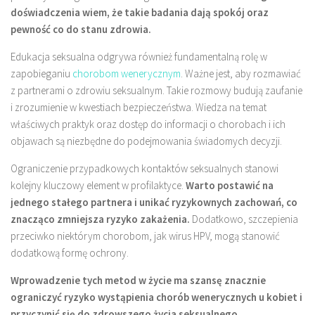
doświadczenia wiem, że takie badania dają spokój oraz
pewność co do stanu zdrowia.
Edukacja seksualna odgrywa również fundamentalną rolę w
zapobieganiu
chorobom wenerycznym
. Ważne jest, aby rozmawiać
z partnerami o zdrowiu seksualnym. Takie rozmowy budują zaufanie
i zrozumienie w kwestiach bezpieczeństwa. Wiedza na temat
właściwych praktyk oraz dostęp do informacji o chorobach i ich
objawach są niezbędne do podejmowania świadomych decyzji.
Ograniczenie przypadkowych kontaktów seksualnych stanowi
kolejny kluczowy element w profilaktyce.
Warto postawić na
jednego stałego partnera i unikać ryzykownych zachowań, co
znacząco zmniejsza ryzyko zakażenia.
Dodatkowo, szczepienia
przeciwko niektórym chorobom, jak wirus HPV, mogą stanowić
dodatkową formę ochrony.
Wprowadzenie tych metod w życie ma szansę znacznie
ograniczyć ryzyko wystąpienia chorób wenerycznych u kobiet i
przyczynić się do zdrowszego życia seksualnego.