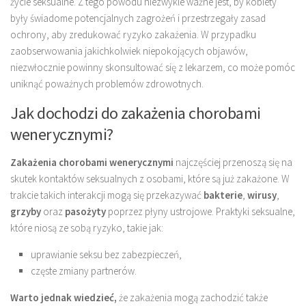
życie seksualne. Z tego powodu niezwykle ważne jest, by kobiety
były świadome potencjalnych zagrożeń i przestrzegały zasad
ochrony, aby zredukować ryzyko zakażenia. W przypadku
zaobserwowania jakichkolwiek niepokojących objawów,
niezwłocznie powinny skonsultować się z lekarzem, co może pomóc
uniknąć poważnych problemów zdrowotnych.
Jak dochodzi do zakażenia chorobami
wenerycznymi?
Zakażenia chorobami wenerycznymi
najczęściej przenoszą się na
skutek kontaktów seksualnych z osobami, które są już zakażone. W
trakcie takich interakcji mogą się przekazywać
bakterie
,
wirusy
,
grzyby
oraz
pasożyty
poprzez płyny ustrojowe. Praktyki seksualne,
które niosą ze sobą ryzyko, takie jak:
uprawianie seksu bez zabezpieczeń,
częste zmiany partnerów.
Warto jednak wiedzieć,
że zakażenia mogą zachodzić także