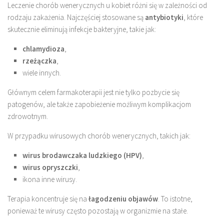
Leczenie chorób wenerycznych u kobiet różni się w zależności od
rodzaju zakażenia. Najczęściej stosowane są
antybiotyki
, które
skutecznie eliminują infekcje bakteryjne, takie jak:
chlamydioza
,
rzeżączka
,
wiele innych.
Głównym celem farmakoterapii jest nie tylko pozbycie się
patogenów, ale także zapobieżenie możliwym komplikacjom
zdrowotnym.
W przypadku wirusowych chorób wenerycznych, takich jak:
wirus brodawczaka ludzkiego (HPV)
,
wirus opryszczki
,
ikona inne wirusy.
Terapia koncentruje się na
łagodzeniu objawów
. To istotne,
ponieważ te wirusy często pozostają w organizmie na stałe.