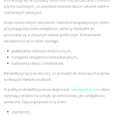
koncentrują się na stymulacji odruchów oraz poszerzaniu zdolności
psycho-ruchowych, co umożliwia dzieciom lepsze radzenie sobie w
codziennych sytuacjach.
Dzięki różnorodnym ćwiczeniom i metodom terapeutycznym, dzieci
przyswajają kluczowe umiejętności, które są niezbędne do
poruszania się w złożonym świecie społecznym. Wzmacnianie
niezależności na co dzień wymaga:
polepszenia zdolności motorycznych,
rozwijania umiejętności komunikacyjnych,
budowania relacji z rówieśnikami.
Rehabilitacja łączy te obszary, co prowadzi do znaczących popraw
w relacjach interpersonalnych.
W praktyce rehabilitacja może obejmować
ćwiczenia fizyczne
, które
wpływają zarówno na ochędy sprawnościowe, jak i umiejętności
społeczne. Zajęcia grupowe uczą dzieci:
współpracy,