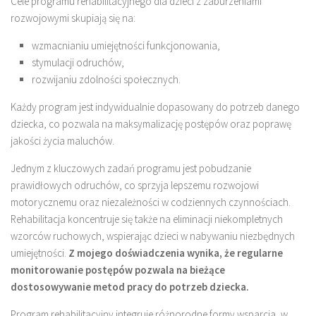
Cele programu rehabilitacyjnego dla dzieci z zaburzeniami
rozwojowymi skupiają się na:
wzmacnianiu umiejętności funkcjonowania,
stymulacji odruchów,
rozwijaniu zdolności społecznych.
Każdy program jest indywidualnie dopasowany do potrzeb danego
dziecka, co pozwala na maksymalizację postępów oraz poprawę
jakości życia maluchów.
Jednym z kluczowych zadań programu jest pobudzanie
prawidłowych odruchów, co sprzyja lepszemu rozwojowi
motorycznemu oraz niezależności w codziennych czynnościach.
Rehabilitacja koncentruje się także na eliminacji niekompletnych
wzorców ruchowych, wspierając dzieci w nabywaniu niezbędnych
umiejętności.
Z mojego doświadczenia wynika, że regularne
monitorowanie postępów pozwala na bieżące
dostosowywanie metod pracy do potrzeb dziecka.
Program rehabilitacyjny integruje różnorodne formy wsparcia, w