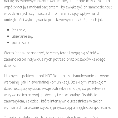
naukę prawidłowych wzorców ruchowych. Terapeuci NDT Bobath
współpracują z małymi pacjentami, by zwiększyć ich samodzielność
w codziennych czynnościach. To ma znaczący wpływ na ich
umiejętności wykonywania podstawowych działań, takich jak:
jedzenie,
ubieranie się,
poruszanie.
Warto jednak zaznaczyć, że efekty terapii mogą się różnić w
zależności od indywidualnych potrzeb oraz postępów każdego
dziecka.
Istotnym aspektem terapii NDT Bobath jest stymulowanie zarówno
werbalnej, jak i niewerbalnej komunikacji. Dzięki tym interakcjom
dzieci uczą się wyrażać swoje potrzeby i emocje, co pozytywnie
wpływa na ich rozwój społeczny i emocjonalny. Osobiście
zauważyłem, że dzieci, które intensywnie uczestniczą w takich
wymianach, znacznie szybciej przyswajają umiejętności społeczne.
Terapia jest dobrze dostosowana do potrzeb poszczególnych