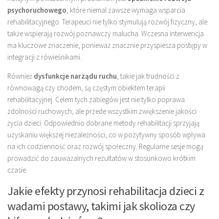
psychoruchowego
, które niemal zawsze wymaga wsparcia
rehabilitacyjnego. Terapeuci nie tylko stymulują rozwój fizyczny, ale
także wspierają rozwój poznawczy malucha. Wczesna interwencja
ma kluczowe znaczenie, ponieważ znacznie przyspiesza postępy w
integracji z rówieśnikami.
Również
dysfunkcje narządu ruchu
, takie jak trudności z
równowagą czy chodem, są częstym obiektem terapii
rehabilitacyjnej. Celem tych zabiegów jest nie tylko poprawa
zdolności ruchowych, ale przede wszystkim zwiększenie jakości
życia dzieci. Odpowiednio dobrane metody rehabilitacji sprzyjają
uzyskaniu większej niezależności, co w pozytywny sposób wpływa
na ich codzienność oraz rozwój społeczny. Regularne sesje mogą
prowadzić do zauważalnych rezultatów w stosunkowo krótkim
czasie.
Jakie efekty przynosi rehabilitacja dzieci z
wadami postawy, takimi jak skolioza czy