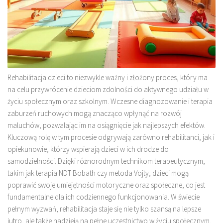
Rehabilitacja dzieci to niezwykle ważny i złożony proces, który ma
na celu przywrócenie dzieciom zdolności do aktywnego udziału w
życiu społecznym oraz szkolnym. Wczesne diagnozowanie i terapia
zaburzeń ruchowych mogą znacząco wpłynąć na rozwój
maluchów, pozwalając im na osiągnięcie jak najlepszych efektów.
Kluczową rolę w tym procesie odgrywają zarówno rehabilitanci, jak i
opiekunowie, którzy wspierają dzieci w ich drodze do
samodzielności. Dzięki różnorodnym technikom terapeutycznym,
takim jak terapia NDT Bobath czy metoda Vojty, dzieci mogą
poprawić swoje umiejętności motoryczne oraz społeczne, co jest
fundamentalne dla ich codziennego funkcjonowania. W świecie
pełnym wyzwań, rehabilitacja staje się nie tylko szansą na lepsze
jutro, ale także nadzieją na pełne uczestnictwo w życiu społecznym.