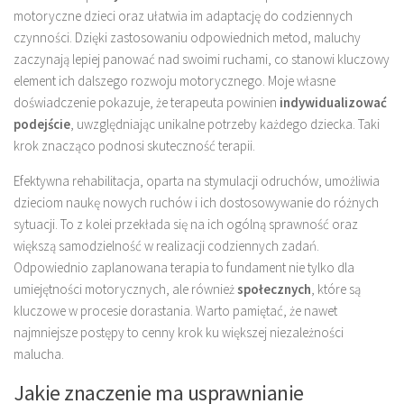
motoryczne dzieci oraz ułatwia im adaptację do codziennych
czynności. Dzięki zastosowaniu odpowiednich metod, maluchy
zaczynają lepiej panować nad swoimi ruchami, co stanowi kluczowy
element ich dalszego rozwoju motorycznego. Moje własne
doświadczenie pokazuje, że terapeuta powinien
indywidualizować
podejście
, uwzględniając unikalne potrzeby każdego dziecka. Taki
krok znacząco podnosi skuteczność terapii.
Efektywna rehabilitacja, oparta na stymulacji odruchów, umożliwia
dzieciom naukę nowych ruchów i ich dostosowywanie do różnych
sytuacji. To z kolei przekłada się na ich ogólną sprawność oraz
większą samodzielność w realizacji codziennych zadań.
Odpowiednio zaplanowana terapia to fundament nie tylko dla
umiejętności motorycznych, ale również
społecznych
, które są
kluczowe w procesie dorastania. Warto pamiętać, że nawet
najmniejsze postępy to cenny krok ku większej niezależności
malucha.
Jakie znaczenie ma usprawnianie