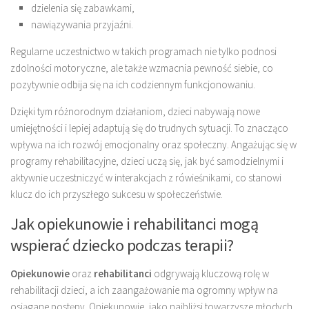
dzielenia się zabawkami,
nawiązywania przyjaźni.
Regularne uczestnictwo w takich programach nie tylko podnosi
zdolności motoryczne, ale także wzmacnia pewność siebie, co
pozytywnie odbija się na ich codziennym funkcjonowaniu.
Dzięki tym różnorodnym działaniom, dzieci nabywają nowe
umiejętności i lepiej adaptują się do trudnych sytuacji. To znacząco
wpływa na ich rozwój emocjonalny oraz społeczny. Angażując się w
programy rehabilitacyjne, dzieci uczą się, jak być samodzielnymi i
aktywnie uczestniczyć w interakcjach z rówieśnikami, co stanowi
klucz do ich przyszłego sukcesu w społeczeństwie.
Jak opiekunowie i rehabilitanci mogą
wspierać dziecko podczas terapii?
Opiekunowie
oraz
rehabilitanci
odgrywają kluczową rolę w
rehabilitacji dzieci, a ich zaangażowanie ma ogromny wpływ na
osiągane postępy. Opiekunowie, jako najbliżsi towarzysze młodych