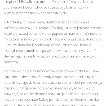
terapia NDT Bobath oraz metoda Vojty. Ich głównym celem jest
poprawa zdolności ruchowych dzieci, co z kolei umożliwia im
większą samodzielność w codziennym życiu.
W tym trudnym czasie niezwykle istotne jest zaangażowanie
zarówno rodziców, jak i terapeutów. Regularne sesje terapeutyczne
wspierają rozwój odruchów oraz poprawiają napięcie mięśniowe, co
ma bezpośredni wpływ na koordynację ruchową. Dzieci, które biorą
udział w rehabilitacji, zdobywają cenne umiejętności, które są
niezbędne do samodzielnego wykonywania codziennych zadań.
Efektem tego jest nie tylko lepsza jakość życia, ale również rozwój
społeczny.
Nie mniej ważne jest monitorowanie postępów w rehabilitacji. Dzięki
temu można dostosować metody terapeutyczne do unikalnych
potrzeb każdego dziecka. Odpowiednio dobrane techniki pozwalają
dzieciom z mózgowym porażeniem na znaczący rozwój. Warto
zauważyć, że ich niezależność oraz umiejętności społeczne mogą
ulec znacznej poprawie. Należy jednak pamiętać, że każde dziecko
jest inne. Efekty rehabilitacji mogą różnić się w zależności od wielu