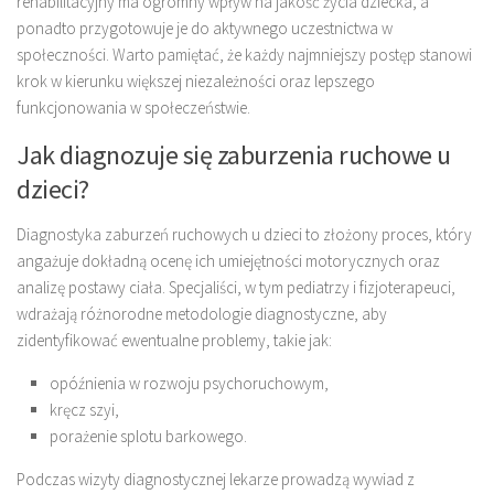
rehabilitacyjny ma ogromny wpływ na jakość życia dziecka, a
ponadto przygotowuje je do aktywnego uczestnictwa w
społeczności. Warto pamiętać, że każdy najmniejszy postęp stanowi
krok w kierunku większej niezależności oraz lepszego
funkcjonowania w społeczeństwie.
Jak diagnozuje się zaburzenia ruchowe u
dzieci?
Diagnostyka zaburzeń ruchowych u dzieci to złożony proces, który
angażuje dokładną ocenę ich umiejętności motorycznych oraz
analizę postawy ciała. Specjaliści, w tym pediatrzy i fizjoterapeuci,
wdrażają różnorodne metodologie diagnostyczne, aby
zidentyfikować ewentualne problemy, takie jak:
opóźnienia w rozwoju psychoruchowym,
kręcz szyi,
porażenie splotu barkowego.
Podczas wizyty diagnostycznej lekarze prowadzą wywiad z