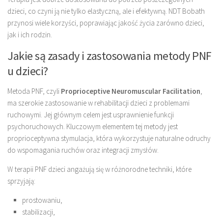
dzieci, co czyni ją nie tylko elastyczną, ale i efektywną. NDT Bobath
przynosi wiele korzyści, poprawiając jakość życia zarówno dzieci,
jak i ich rodzin.
Jakie są zasady i zastosowania metody PNF
u dzieci?
Metoda PNF, czyli
Proprioceptive Neuromuscular Facilitation
,
ma szerokie zastosowanie w rehabilitacji dzieci z problemami
ruchowymi. Jej głównym celem jest usprawnienie funkcji
psychoruchowych. Kluczowym elementem tej metody jest
proprioceptywna stymulacja, która wykorzystuje naturalne odruchy
do wspomagania ruchów oraz integracji zmysłów.
W terapii PNF dzieci angażują się w różnorodne techniki, które
sprzyjają:
prostowaniu,
stabilizacji,