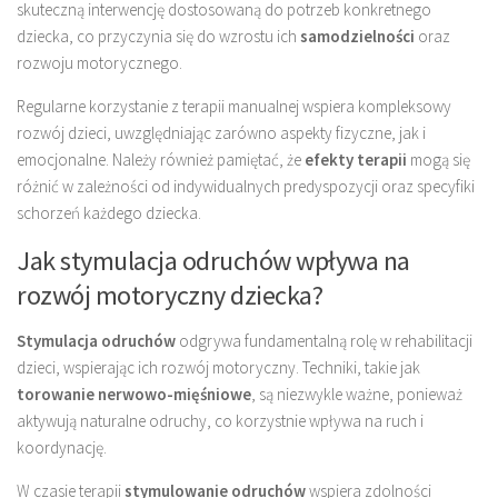
skuteczną interwencję dostosowaną do potrzeb konkretnego
dziecka, co przyczynia się do wzrostu ich
samodzielności
oraz
rozwoju motorycznego.
Regularne korzystanie z terapii manualnej wspiera kompleksowy
rozwój dzieci, uwzględniając zarówno aspekty fizyczne, jak i
emocjonalne. Należy również pamiętać, że
efekty terapii
mogą się
różnić w zależności od indywidualnych predyspozycji oraz specyfiki
schorzeń każdego dziecka.
Jak stymulacja odruchów wpływa na
rozwój motoryczny dziecka?
Stymulacja odruchów
odgrywa fundamentalną rolę w rehabilitacji
dzieci, wspierając ich rozwój motoryczny. Techniki, takie jak
torowanie nerwowo-mięśniowe
, są niezwykle ważne, ponieważ
aktywują naturalne odruchy, co korzystnie wpływa na ruch i
koordynację.
W czasie terapii
stymulowanie odruchów
wspiera zdolności