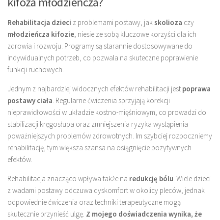
kifoza młodzieńcza?
Rehabilitacja dzieci
z problemami postawy, jak
skolioza
czy
młodzieńcza kifozie
, niesie ze sobą kluczowe korzyści dla ich
zdrowia i rozwoju. Programy są starannie dostosowywane do
indywidualnych potrzeb, co pozwala na skuteczne poprawienie
funkcji ruchowych.
Jednym z najbardziej widocznych efektów rehabilitacji jest
poprawa
postawy ciała
. Regularne ćwiczenia sprzyjają korekcji
nieprawidłowości w układzie kostno-mięśniowym, co prowadzi do
stabilizacji kręgosłupa oraz zmniejszenia ryzyka wystąpienia
poważniejszych problemów zdrowotnych. Im szybciej rozpoczniemy
rehabilitację, tym większa szansa na osiągnięcie pozytywnych
efektów.
Rehabilitacja znacząco wpływa także na
redukcję bólu
. Wiele dzieci
z wadami postawy odczuwa dyskomfort w okolicy pleców, jednak
odpowiednie ćwiczenia oraz techniki terapeutyczne mogą
skutecznie przynieść ulgę.
Z mojego doświadczenia wynika, że