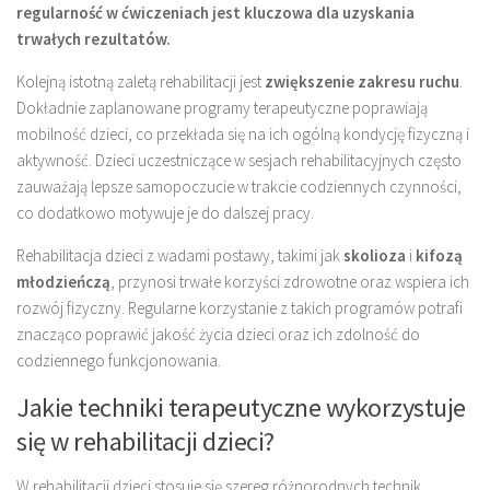
regularność w ćwiczeniach jest kluczowa dla uzyskania
trwałych rezultatów.
Kolejną istotną zaletą rehabilitacji jest
zwiększenie zakresu ruchu
.
Dokładnie zaplanowane programy terapeutyczne poprawiają
mobilność dzieci, co przekłada się na ich ogólną kondycję fizyczną i
aktywność. Dzieci uczestniczące w sesjach rehabilitacyjnych często
zauważają lepsze samopoczucie w trakcie codziennych czynności,
co dodatkowo motywuje je do dalszej pracy.
Rehabilitacja dzieci z wadami postawy, takimi jak
skolioza
i
kifozą
młodzieńczą
, przynosi trwałe korzyści zdrowotne oraz wspiera ich
rozwój fizyczny. Regularne korzystanie z takich programów potrafi
znacząco poprawić jakość życia dzieci oraz ich zdolność do
codziennego funkcjonowania.
Jakie techniki terapeutyczne wykorzystuje
się w rehabilitacji dzieci?
W rehabilitacji dzieci stosuje się szereg różnorodnych technik