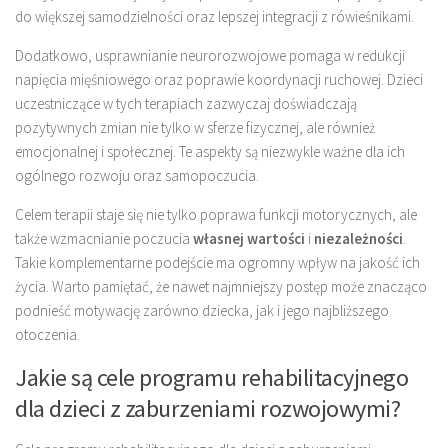
do większej samodzielności oraz lepszej integracji z rówieśnikami.
Dodatkowo, usprawnianie neurorozwojowe pomaga w redukcji
napięcia mięśniowego oraz poprawie koordynacji ruchowej. Dzieci
uczestniczące w tych terapiach zazwyczaj doświadczają
pozytywnych zmian nie tylko w sferze fizycznej, ale również
emocjonalnej i społecznej. Te aspekty są niezwykle ważne dla ich
ogólnego rozwoju oraz samopoczucia.
Celem terapii staje się nie tylko poprawa funkcji motorycznych, ale
także wzmacnianie poczucia
własnej wartości
i
niezależności
.
Takie komplementarne podejście ma ogromny wpływ na jakość ich
życia. Warto pamiętać, że nawet najmniejszy postęp może znacząco
podnieść motywację zarówno dziecka, jak i jego najbliższego
otoczenia.
Jakie są cele programu rehabilitacyjnego
dla dzieci z zaburzeniami rozwojowymi?