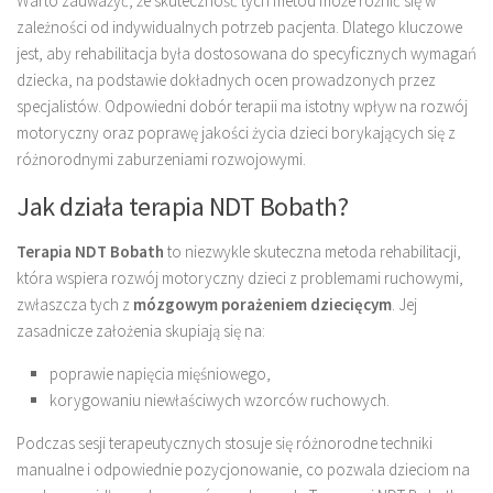
Warto zauważyć, że skuteczność tych metod może różnić się w
zależności od indywidualnych potrzeb pacjenta. Dlatego kluczowe
jest, aby rehabilitacja była dostosowana do specyficznych wymagań
dziecka, na podstawie dokładnych ocen prowadzonych przez
specjalistów. Odpowiedni dobór terapii ma istotny wpływ na rozwój
motoryczny oraz poprawę jakości życia dzieci borykających się z
różnorodnymi zaburzeniami rozwojowymi.
Jak działa terapia NDT Bobath?
Terapia NDT Bobath
to niezwykle skuteczna metoda rehabilitacji,
która wspiera rozwój motoryczny dzieci z problemami ruchowymi,
zwłaszcza tych z
mózgowym porażeniem dziecięcym
. Jej
zasadnicze założenia skupiają się na:
poprawie napięcia mięśniowego,
korygowaniu niewłaściwych wzorców ruchowych.
Podczas sesji terapeutycznych stosuje się różnorodne techniki
manualne i odpowiednie pozycjonowanie, co pozwala dzieciom na