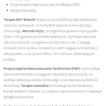
Proprioceptive Neuromuscular Facilitation (PNF),
terapię manualną.
Terapia NDT Bobath
skupia się na modyfikacji nieprawidłowych
wzorców ruchowych, co korzystnie wpływa na koordynację i
równowagę.
Metoda Vojty
, szczególnie popularna w przypadku
dzieci z mózgowym porażeniem dziecięcym, stymuluje naturalne
odruchy ruchowe, co wspiera rozwój motoryczny. Z mojego
doświadczenia wynika, że maluchy często reagują na te techniki z
entuzjazmem, co przynosi radość ich rodzicom, obserwującym
postępy.
Proprioceptive Neuromuscular Facilitation (PNF)
wykorzystuje
różnorodne techniki rozciągania i stymulacji sensorycznej, co
skutkuje aktywacją układu nerwowego oraz poprawą wydolności
mięśniowej.
Terapia manualna
koncentruje się na manipulacji
tkanek miękkich i stawów, co zwiększa zakres ruchomości i redukuje
dolegliwości bólowe.