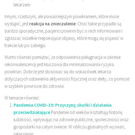
lekarzem.
Innym, rzadszym, ale poważniejszym powikłaniem, które może
wystąpić, jest
reakcja na znieczulenie
. Choć takie przypadki są
bardzo sporadyczne, pacjenci powinni być o nich informowani i
zgłaszać wszelkie niepokojące objawy, które mogą się pojawić w
trakcie lub po zabiegu.
Warto również pamiętać, że odpowiednia pielęgnacja w okresie
rekonwalescencji jest kluczowa dla minimalizowania ryzyka
powikłań. Dobrze jest stosować się do wskazówek lekarza
dotyczących ustawienia aktywności fizycznej oraz diety, co pomoże
w szybkim powrocie do zdrowia.
W temacie również:
Pandemia COVID-19: Przyczyny, skutki i działania
przeciwdziałające
Pandemie od wieków kształtują historię
ludzkości, wpływając na zdrowie publiczne, społeczności oraz
gospodarki na całym świecie. W obliczu globalnych wyzwań,
jakie niesie...