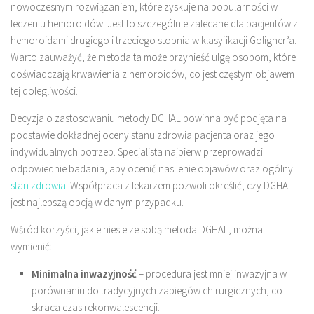
nowoczesnym rozwiązaniem, które zyskuje na popularności w
leczeniu hemoroidów. Jest to szczególnie zalecane dla pacjentów z
hemoroidami drugiego i trzeciego stopnia w klasyfikacji Goligher’a.
Warto zauważyć, że metoda ta może przynieść ulgę osobom, które
doświadczają krwawienia z hemoroidów, co jest częstym objawem
tej dolegliwości.
Decyzja o zastosowaniu metody DGHAL powinna być podjęta na
podstawie dokładnej oceny stanu zdrowia pacjenta oraz jego
indywidualnych potrzeb. Specjalista najpierw przeprowadzi
odpowiednie badania, aby ocenić nasilenie objawów oraz ogólny
stan zdrowia
. Współpraca z lekarzem pozwoli określić, czy DGHAL
jest najlepszą opcją w danym przypadku.
Wśród korzyści, jakie niesie ze sobą metoda DGHAL, można
wymienić:
Minimalna inwazyjność
– procedura jest mniej inwazyjna w
porównaniu do tradycyjnych zabiegów chirurgicznych, co
skraca czas rekonwalescencji.