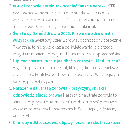
eGFR i zdrowie nerek: Jak oceniać funkcję nerek?
eGFR,
czyli oszacowane przesączanie kłębuszkowe, to istotny
wskaźnik, który pozwala ocenić, jak skutecznie nasze nerki
filtrują krew. Dzięki prostym badaniom, takim jak...
Światowy Dzień Zdrowia 2023: Prawo do zdrowia dla
wszystkich
Światowy Dzień Zdrowia, obchodzony corocznie
7 kwietnia, to nie tylko okazja do świętowania, ale przede
wszystkim moment refleksji nad stanem zdrowia społeczeństw...
Higiena aparatu ruchu: jak dbać o zdrowie układu ruchu?
Higiena aparatu ruchu to temat, który zyskuje coraz większe
znaczenie w kontekście zdrowia i jakości życia. W dzisiejszym
świecie, gdzie styl życia...
Narażenie na utratę zdrowia – przyczyny, skutki i
odpowiedzialność prawna
Narażenie na utratę zdrowia to
temat, który zyskuje na znaczeniu w obliczu współczesnych
wyzwań zdrowotnych i społecznych. W dzisiejszym świecie,
gdzie styl...
Choroby odkleszczowe: objawy, leczenie i skutki zakażeń