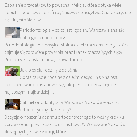
Zapalenie przydatków to poważna infekcja, która dotyka wiele
kobiet, a jej objawy potrafią być niezwykle uciążliwe. Charakteryzuje
się silnymi bólami w …
Periodontologia – co to jest i gdzie w Warszawie znaleźć
dobrego periodontologa
Periodontologia to niezwykle istotna dziedzina stomatologii, która
zajmuje się zdrowiem przyzębia oraz tkanek otaczających zęby.
Problemy z dziąsłami mogą prowadzić do …
Jaki pies dla rodziny z dziećmi?
Coraz częściej rodziny z dziećmi decydują się na psa.
Jednakże, warto zastanowić się, jaki pies dla dziecka będzie
najlepszym i najbardziej …
Gabinet ortodontyczny Warszawa Mokotów – aparat
ortodontyczny. Jakie ceny?
Decyzja o noszeniu aparatu ortodontycznego to ważny krok ku
zdrowszemu i piękniejszemu uśmiechowi. W Warszawie Mokotów
dostępnych jest wiele opcji, które …