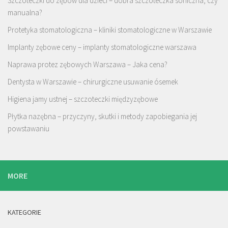
Szczoteczki do zębów dla dzieci – dobra szczoteczka soniczna, czy
manualna?
Protetyka stomatologiczna – kliniki stomatologiczne w Warszawie
Implanty zębowe ceny – implanty stomatologiczne warszawa
Naprawa protez zębowych Warszawa – Jaka cena?
Dentysta w Warszawie – chirurgiczne usuwanie ósemek
Higiena jamy ustnej – szczoteczki międzyzębowe
Płytka nazębna – przyczyny, skutki i metody zapobiegania jej
powstawaniu
MORE
KATEGORIE