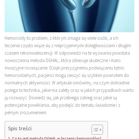
Hemoroidy to problem, z którym zmaga się wiele osób, a ich
leczenie często wiąże się z nieprzyjemnymi dolegliwościami i długim
czasem rekonwalescencji. W odpowiedzi na te wyzwania powstała
nowoczesna metoda DGHAL, która obiecuje skuteczne i mało
inwazyjne rozwiązanie. Dzięki precyzyjnemu podwiązaniu tętnic
hemoroidalnych, pacjenci mogą cieszyć się szybkim powrotem do
normalnych aktywności. W artykule omówimy, na czym dokładnie
polega ta technika, jakie ma zalety oraz w jakich przypadkach warto
ją rozważyć. Dowiedz się, jak przebiega zabieg oraz jakie są
potencjalne powikłania, aby podejść do tematu świadomie i z
pełnym zrozumieniem.
Spis treści
Co to jest metoda DGHAL w leczeniu hemoroidów?