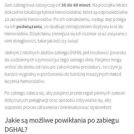
Sam zabieg trwa zazwyczaj od
30 do 60 minut
. Na początku lekarz
dokładnie lokalizuje tętnice hemoroidalne, które są odpowiedzialne
za ukrwienie hemoroidów. Po ich odnalezieniu, następ step polega
na ich
podwiązaniu
, co skutkuje zmniejszeniem dopływu krwi do
hemoroidów. Dzięki temu zmniejsza się ich rozmiar oraz związane z
nimi dolegliwości, takie jak ból czy świąd.
Jednym z istotnych atutów zabiegu DGHAL jest możliwość powrotu
do codziennych czynności już tego samego dnia. Pacjenci mogą
wrócić do domu od razu po zakończeniu procedury, co czyni ją
bardzo wygodną w porównaniu do bardziej inwazyjnych metod
leczenia hemoroidów.
Po zabiegu zaleca się, aby pacjenci przestrzegali pewnych zaleceń
dotyczących pielęgnacji oraz sposobu odżywiania się, aby
wspomóc proces zdrowienia i zminimalizować dyskomfort.
Jakie są możliwe powikłania po zabiegu
DGHAL?