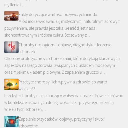
myślenia i …
Fakty dotyczące wartości odżywczych miodu.
Miód może wydawać się mistycznym, naturalnym zdrowym
pożywieniem, ale prawda jest taka, że miód jest nadal
skoncentrowanym źródłem cukru. Stosowany z …
Choroby urologiczne: objawy, diagnostyka i leczenie
schorzeń
Choroby urologiczne są schorzeniami, które dotykają kluczowych
aspektów naszego zdrowia, związanych z układem moczowym
oraz męskim układem płciowym. Z zapaleniem gruczołu …
Przebyte choroby i ich wpływ na zdrowie: co warto
wiedzieć?
Przebyte choroby mają znaczący wpływ na nasze zdrowie, zarówno
w kontekście aktualnych dolegliwości, jak i przyszłego leczenia.
Wiele z tych schorzeń, …
Zapalenie przydatków: objawy, przyczyny i skutki
zdrowotne