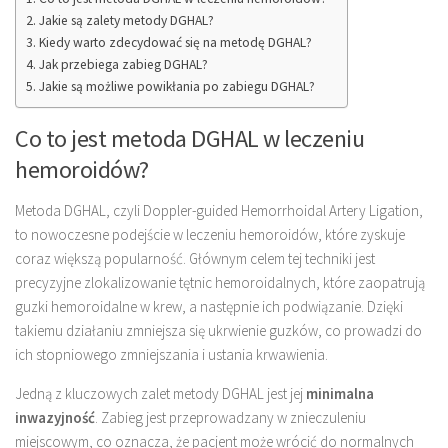
Jakie są zalety metody DGHAL?
Kiedy warto zdecydować się na metodę DGHAL?
Jak przebiega zabieg DGHAL?
Jakie są możliwe powikłania po zabiegu DGHAL?
Co to jest metoda DGHAL w leczeniu
hemoroidów?
Metoda DGHAL, czyli Doppler-guided Hemorrhoidal Artery Ligation,
to nowoczesne podejście w leczeniu hemoroidów, które zyskuje
coraz większą popularność. Głównym celem tej techniki jest
precyzyjne zlokalizowanie tętnic hemoroidalnych, które zaopatrują
guzki hemoroidalne w krew, a następnie ich podwiązanie. Dzięki
takiemu działaniu zmniejsza się ukrwienie guzków, co prowadzi do
ich stopniowego zmniejszania i ustania krwawienia.
Jedną z kluczowych zalet metody DGHAL jest jej
minimalna
inwazyjność
. Zabieg jest przeprowadzany w znieczuleniu
miejscowym, co oznacza, że pacjent może wrócić do normalnych