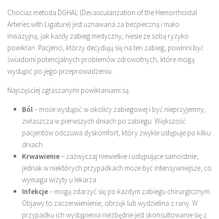
Chociaż metoda DGHAL (Devascularization of the Hemorrhoidal
Arteries with Ligature) jest uznawana za bezpieczną i mało
inwazyjną, jak każdy zabieg medyczny, niesie ze sobą ryzyko
powikłań. Pacjenci, którzy decydują się na ten zabieg, powinni być
świadomi potencjalnych problemów zdrowotnych, które mogą
wystąpić po jego przeprowadzeniu.
Najczęściej zgłaszanymi powikłaniami są:
Ból
– może wystąpić w okolicy zabiegowej i być nieprzyjemny,
zwłaszcza w pierwszych dniach po zabiegu. Większość
pacjentów odczuwa dyskomfort, który zwykle ustępuje po kilku
dniach.
Krwawienie
– zazwyczaj niewielkie i ustępujące samoistnie,
jednak w niektórych przypadkach może być intensywniejsze, co
wymaga wizyty u lekarza.
Infekcje
– mogą zdarzyć się po każdym zabiegu chirurgicznym.
Objawy to zaczerwienienie, obrzęk lub wydzielina z rany. W
przypadku ich wystąpienia niezbędne jest skonsultowanie się z