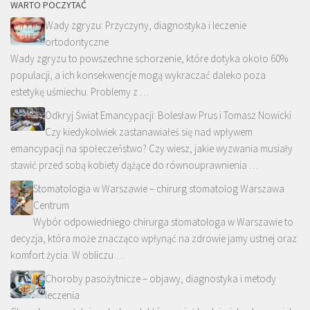
WARTO POCZYTAĆ
Wady zgryzu: Przyczyny, diagnostyka i leczenie
ortodontyczne
Wady zgryzu to powszechne schorzenie, które dotyka około 60%
populacji, a ich konsekwencje mogą wykraczać daleko poza
estetykę uśmiechu. Problemy z …
Odkryj Świat Emancypacji: Bolesław Prus i Tomasz Nowicki
Czy kiedykolwiek zastanawiałeś się nad wpływem
emancypacji na społeczeństwo? Czy wiesz, jakie wyzwania musiały
stawić przed sobą kobiety dążące do równouprawnienia …
Stomatologia w Warszawie – chirurg stomatolog Warszawa
Centrum
Wybór odpowiedniego chirurga stomatologa w Warszawie to
decyzja, która może znacząco wpłynąć na zdrowie jamy ustnej oraz
komfort życia. W obliczu …
Choroby pasożytnicze – objawy, diagnostyka i metody
leczenia