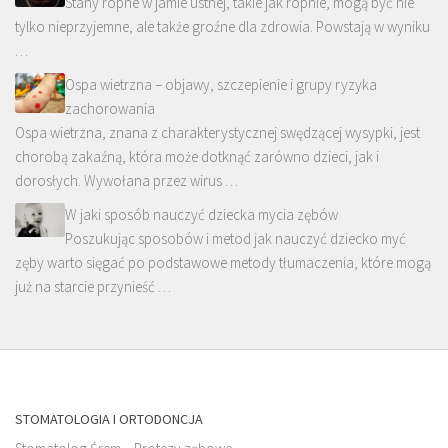
Stany ropne w jamie ustnej, takie jak ropnie, mogą być nie
tylko nieprzyjemne, ale także groźne dla zdrowia. Powstają w wyniku
…
Ospa wietrzna – objawy, szczepienie i grupy ryzyka
zachorowania
Ospa wietrzna, znana z charakterystycznej swędzącej wysypki, jest
chorobą zakaźną, która może dotknąć zarówno dzieci, jak i
dorosłych. Wywołana przez wirus …
W jaki sposób nauczyć dziecka mycia zębów
Poszukując sposobów i metod jak nauczyć dziecko myć
zęby warto sięgać po podstawowe metody tłumaczenia, które mogą
już na starcie przynieść …
STOMATOLOGIA I ORTODONCJA