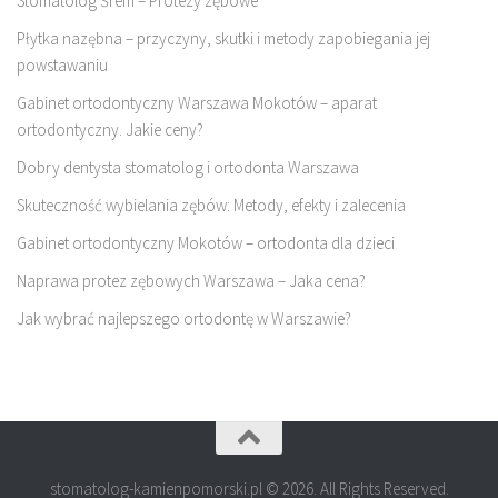
Stomatolog Śrem – Protezy zębowe
Płytka nazębna – przyczyny, skutki i metody zapobiegania jej
powstawaniu
Gabinet ortodontyczny Warszawa Mokotów – aparat
ortodontyczny. Jakie ceny?
Dobry dentysta stomatolog i ortodonta Warszawa
Skuteczność wybielania zębów: Metody, efekty i zalecenia
Gabinet ortodontyczny Mokotów – ortodonta dla dzieci
Naprawa protez zębowych Warszawa – Jaka cena?
Jak wybrać najlepszego ortodontę w Warszawie?
stomatolog-kamienpomorski.pl © 2026. All Rights Reserved.