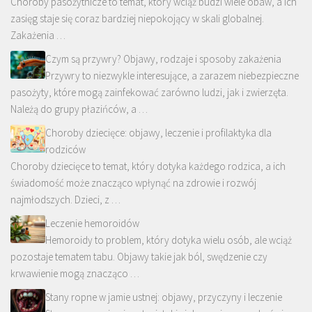
Choroby pasożytnicze to temat, który wciąż budzi wiele obaw, a ich
zasięg staje się coraz bardziej niepokojący w skali globalnej.
Zakażenia …
Czym są przywry? Objawy, rodzaje i sposoby zakażenia
Przywry to niezwykle interesujące, a zarazem niebezpieczne
pasożyty, które mogą zainfekować zarówno ludzi, jak i zwierzęta.
Należą do grupy płazińców, a …
Choroby dziecięce: objawy, leczenie i profilaktyka dla
rodziców
Choroby dziecięce to temat, który dotyka każdego rodzica, a ich
świadomość może znacząco wpłynąć na zdrowie i rozwój
najmłodszych. Dzieci, z …
Leczenie hemoroidów
Hemoroidy to problem, który dotyka wielu osób, ale wciąż
pozostaje tematem tabu. Objawy takie jak ból, swędzenie czy
krwawienie mogą znacząco …
Stany ropne w jamie ustnej: objawy, przyczyny i leczenie