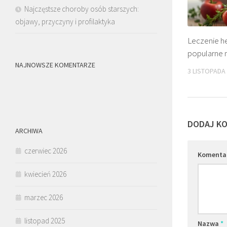
Najczęstsze choroby osób starszych:
objawy, przyczyny i profilaktyka
Leczenie 
popularne
NAJNOWSZE KOMENTARZE
3 LISTOPADA
DODAJ K
ARCHIWA
czerwiec 2026
Komenta
kwiecień 2026
marzec 2026
listopad 2025
Nazwa
*