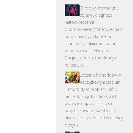
Choroby wewnętrzne:
objawy, diagnoza i
metody leczenia
Choroby wewnętrzne to jedna z
najważniejszych kategorii
schorzeń, z jakimi zmaga się
współczesna medycyna.
Obejmują one różne układy i
narządy w …
Leczenie hemoridów w
początkowym stadium
Hemoroidy to problem, który
może dotknąć każdego, a ich
wczesne objawy często są
bagatelizowane. Swędzenie,
pieczenie i dyskomfort w okolicy
odbytu …