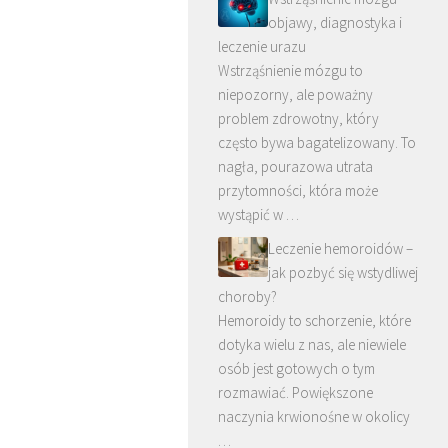
objawy, diagnostyka i
leczenie urazu
Wstrząśnienie mózgu to
niepozorny, ale poważny
problem zdrowotny, który
często bywa bagatelizowany. To
nagła, pourazowa utrata
przytomności, która może
wystąpić w …
Leczenie hemoroidów –
jak pozbyć się wstydliwej
choroby?
Hemoroidy to schorzenie, które
dotyka wielu z nas, ale niewiele
osób jest gotowych o tym
rozmawiać. Powiększone
naczynia krwionośne w okolicy
…