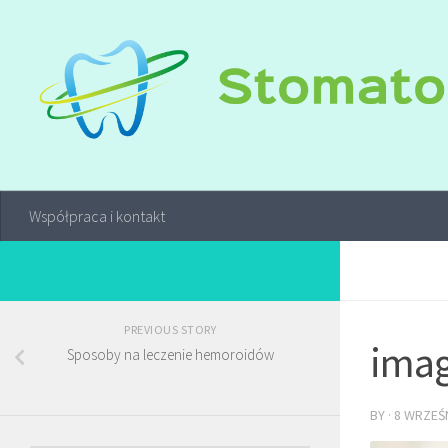
Współpraca i kontakt
PREVIOUS STORY
imag
Sposoby na leczenie hemoroidów
BY
·
8 WRZEŚN