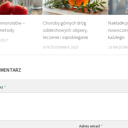
hemoroidów –
Choroby górnych dróg
Nakładki p
 metody
oddechowych: objawy,
nowoczesn
leczenie i zapobieganie
każdego
 2017
6 PAŹDZIERNIKA 2025
29 WRZEŚNI
OMENTARZ
rz
*
Adres email
*