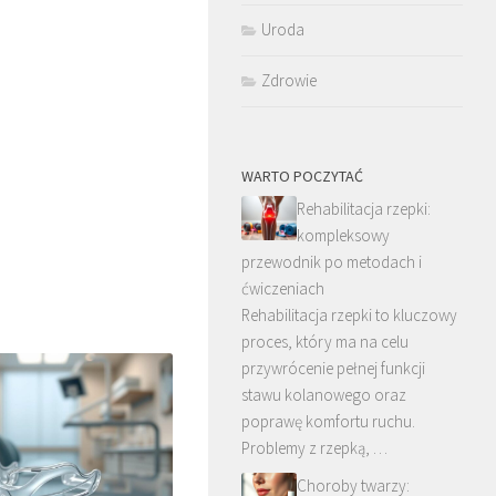
Uroda
Zdrowie
WARTO POCZYTAĆ
Rehabilitacja rzepki:
kompleksowy
przewodnik po metodach i
ćwiczeniach
Rehabilitacja rzepki to kluczowy
proces, który ma na celu
przywrócenie pełnej funkcji
stawu kolanowego oraz
poprawę komfortu ruchu.
Problemy z rzepką, …
Choroby twarzy: