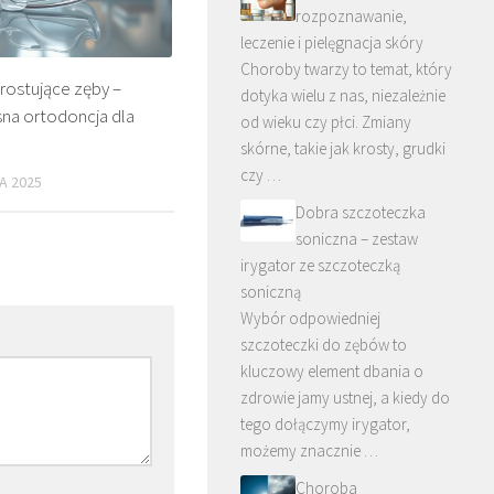
rozpoznawanie,
leczenie i pielęgnacja skóry
Choroby twarzy to temat, który
rostujące zęby –
dotyka wielu z nas, niezależnie
a ortodoncja dla
od wieku czy płci. Zmiany
skórne, takie jak krosty, grudki
czy …
A 2025
Dobra szczoteczka
soniczna – zestaw
irygator ze szczoteczką
soniczną
Wybór odpowiedniej
szczoteczki do zębów to
kluczowy element dbania o
zdrowie jamy ustnej, a kiedy do
tego dołączymy irygator,
możemy znacznie …
Choroba