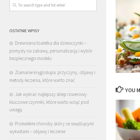
OSTATNIE WPISY
Drewniana toaletka dla dziewczynki –
pomysły na zabawę, personalizację i wybór
bezpiecznego modelu
Złamanie kręgosłupa: przyczyny, objawy i
metody leczenia, które warto znać
YOU M
Jak wybrać najlepszy sklep rowerowy:
kluczowe czynniki, które warto wziąć pod
uwagę
Przewlekłe choroby skóry ze swędzącymi
wykwitami – objawy i leczenie