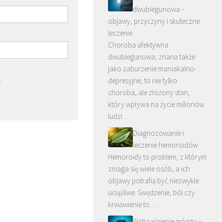
dwubiegunowa –
objawy, przyczyny i skuteczne
leczenie
Choroba afektywna
dwubiegunowa, znana także
jako zaburzenie maniakalno-
.
depresyjne, to nie tylko
choroba, ale złożony stan,
który wpływa na życie milionów
ludzi …
Diagnozowanie i
leczenie hemoroidów
Hemoroidy to problem, z którym
zmaga się wiele osób, a ich
objawy potrafią być niezwykle
uciążliwe. Swędzenie, ból czy
krwawienie to …
Wstrząśnienie mózgu –