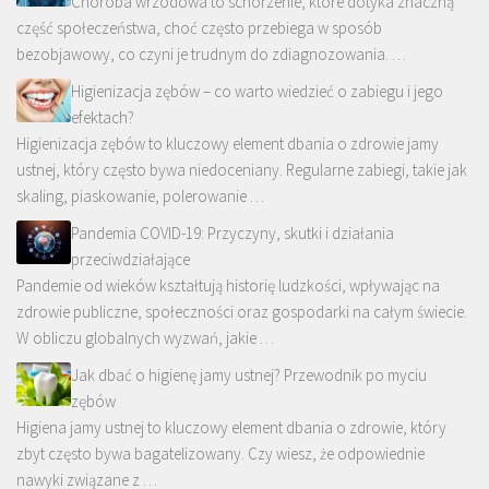
Choroba wrzodowa to schorzenie, które dotyka znaczną
część społeczeństwa, choć często przebiega w sposób
bezobjawowy, co czyni je trudnym do zdiagnozowania. …
Higienizacja zębów – co warto wiedzieć o zabiegu i jego
efektach?
Higienizacja zębów to kluczowy element dbania o zdrowie jamy
ustnej, który często bywa niedoceniany. Regularne zabiegi, takie jak
skaling, piaskowanie, polerowanie …
Pandemia COVID-19: Przyczyny, skutki i działania
przeciwdziałające
Pandemie od wieków kształtują historię ludzkości, wpływając na
zdrowie publiczne, społeczności oraz gospodarki na całym świecie.
W obliczu globalnych wyzwań, jakie …
Jak dbać o higienę jamy ustnej? Przewodnik po myciu
zębów
Higiena jamy ustnej to kluczowy element dbania o zdrowie, który
zbyt często bywa bagatelizowany. Czy wiesz, że odpowiednie
nawyki związane z …