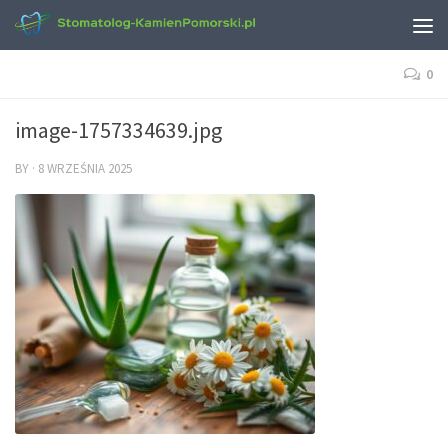
0
image-1757334639.jpg
BY
·
8 WRZEŚNIA 2025