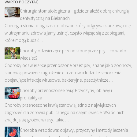
WARTO POCZYTAĆ
Chirurgia stomatologiczna – gdzie znaleźć dobrą chirurgię
dentystyczną na Bielanach
Chirurgia stomatologiczna to obszar, który odgrywa kluczową rolę
w utrzymaniu zdrowia jamy ustnej, często wiążąc się z zabiegami,
które mogą budzić …
Choroby odzwierzęce przenoszone przez psy – co warto
wiedzieć?
Choroby odzwierzęce przenoszone przez psy, znane jako zoonozy,
stanowią poważne zagrożenie dla zdrowia ludzi. Te schorzenia,
obejmujące infekcje wirusowe, bakteryjne, pasożytnicze …
Choroby przenoszone krwią: Przyczyny, objawy i
profilaktyka
Choroby przenoszone krwią stanowią jedno z największych
zagrożeń dla zdrowia publicznego na całym świecie. Wśród nich
znajdują się groźne wirusy, takie …
Choroba wrzodowa: objawy, przyczyny i metody leczenia