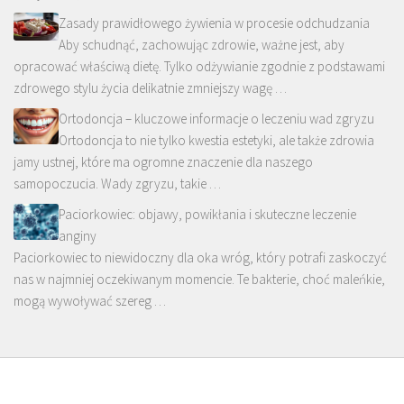
Zasady prawidłowego żywienia w procesie odchudzania
Aby schudnąć, zachowując zdrowie, ważne jest, aby
opracować właściwą dietę. Tylko odżywianie zgodnie z podstawami
zdrowego stylu życia delikatnie zmniejszy wagę …
Ortodoncja – kluczowe informacje o leczeniu wad zgryzu
Ortodoncja to nie tylko kwestia estetyki, ale także zdrowia
jamy ustnej, które ma ogromne znaczenie dla naszego
samopoczucia. Wady zgryzu, takie …
Paciorkowiec: objawy, powikłania i skuteczne leczenie
anginy
Paciorkowiec to niewidoczny dla oka wróg, który potrafi zaskoczyć
nas w najmniej oczekiwanym momencie. Te bakterie, choć maleńkie,
mogą wywoływać szereg …