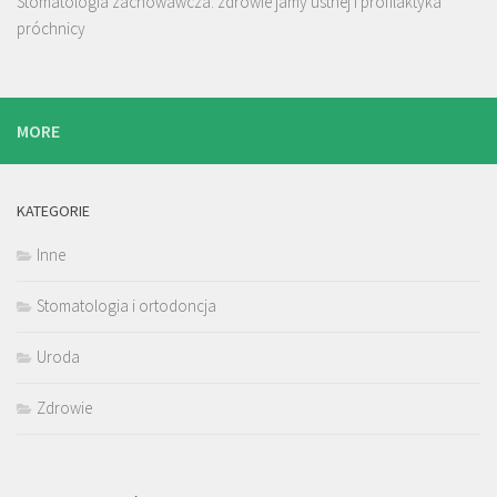
Stomatologia zachowawcza: zdrowie jamy ustnej i profilaktyka
próchnicy
MORE
KATEGORIE
Inne
Stomatologia i ortodoncja
Uroda
Zdrowie