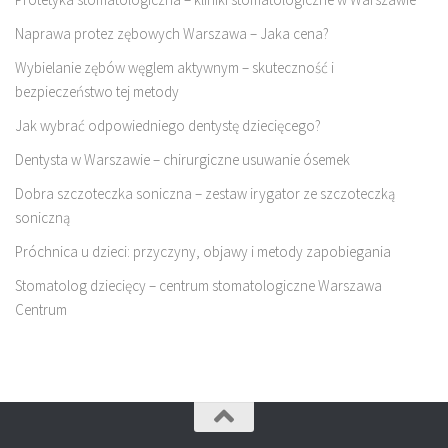
Naprawa protez zębowych Warszawa – Jaka cena?
Wybielanie zębów węglem aktywnym – skuteczność i
bezpieczeństwo tej metody
Jak wybrać odpowiedniego dentystę dziecięcego?
Dentysta w Warszawie – chirurgiczne usuwanie ósemek
Dobra szczoteczka soniczna – zestaw irygator ze szczoteczką
soniczną
Próchnica u dzieci: przyczyny, objawy i metody zapobiegania
Stomatolog dziecięcy – centrum stomatologiczne Warszawa
Centrum