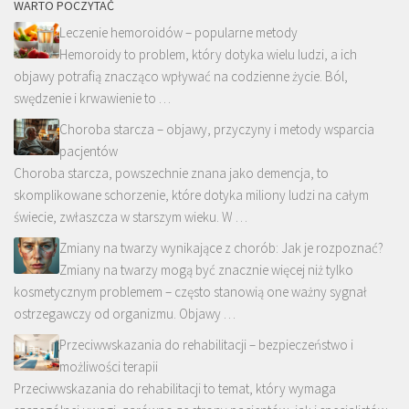
WARTO POCZYTAĆ
Leczenie hemoroidów – popularne metody
Hemoroidy to problem, który dotyka wielu ludzi, a ich
objawy potrafią znacząco wpływać na codzienne życie. Ból,
swędzenie i krwawienie to …
Choroba starcza – objawy, przyczyny i metody wsparcia
pacjentów
Choroba starcza, powszechnie znana jako demencja, to
skomplikowane schorzenie, które dotyka miliony ludzi na całym
świecie, zwłaszcza w starszym wieku. W …
Zmiany na twarzy wynikające z chorób: Jak je rozpoznać?
Zmiany na twarzy mogą być znacznie więcej niż tylko
kosmetycznym problemem – często stanowią one ważny sygnał
ostrzegawczy od organizmu. Objawy …
Przeciwwskazania do rehabilitacji – bezpieczeństwo i
możliwości terapii
Przeciwwskazania do rehabilitacji to temat, który wymaga