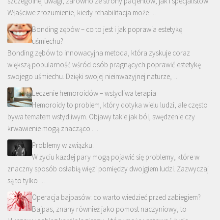
szczególnej uwagi, zarówno ze strony pacjentów, jak i specjalistów.
Właściwe zrozumienie, kiedy rehabilitacja może …
Bonding zębów – co to jest i jak poprawia estetykę
uśmiechu?
Bonding zębów to innowacyjna metoda, która zyskuje coraz
większą popularność wśród osób pragnących poprawić estetykę
swojego uśmiechu. Dzięki swojej nieinwazyjnej naturze, …
Leczenie hemoroidów – wstydliwa terapia
Hemoroidy to problem, który dotyka wielu ludzi, ale często
bywa tematem wstydliwym. Objawy takie jak ból, swędzenie czy
krwawienie mogą znacząco …
Problemy w związku.
W życiu każdej pary mogą pojawić się problemy, które w
znaczny sposób osłabią więzi pomiędzy dwojgiem ludzi. Zazwyczaj
są to tylko …
Operacja bajpasów: co warto wiedzieć przed zabiegiem?
Bajpas, znany również jako pomost naczyniowy, to