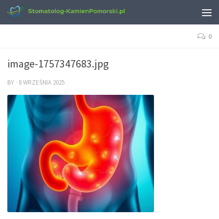
0
image-1757347683.jpg
BY
·
8 WRZEŚNIA 2025