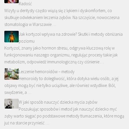
Radość
Wizyty u dentysty często wiążą się z lękiem i dyskomfortem, co
skutkuje odwlekaniem leczenia zębów. Na szczęście, nowoczesna
stomatologia w Warszawie …
Jak kortyzol wpływa na zdrowie? Skutki i metody obniżania
poziomu
Kortyzol, znany jako hormon stresu, odgrywa kluczową rolę w
funkcjonowaniu naszego organizmu, regulując procesy takie jak
metabolizm, odpowiedź immunologiczną czy ciśnienie …
Leczenie hemoroidów – metody
Hemoroidy to dolegliwość, która dotyka wielu osób, a jej
objawy mogą być nie tylko uciążliwe, ale również wstydliwe. Ból,
swędzenie, a …
W jaki sposób nauczyć dziecka mycia zębów
Poszukując sposobów i metod jak nauczyć dziecko myć
zęby warto sięgać po podstawowe metody tłumaczenia, które mogą
już na starcie przynieść …