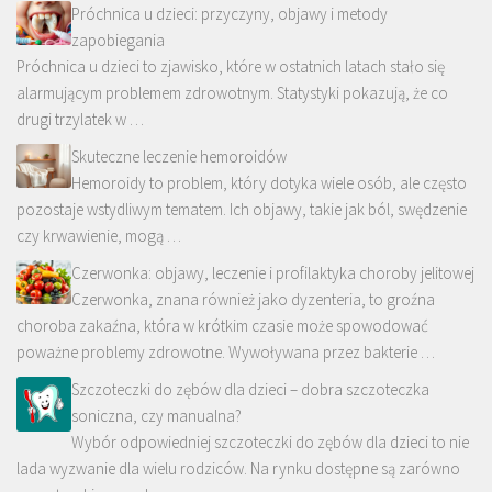
Próchnica u dzieci: przyczyny, objawy i metody
zapobiegania
Próchnica u dzieci to zjawisko, które w ostatnich latach stało się
alarmującym problemem zdrowotnym. Statystyki pokazują, że co
drugi trzylatek w …
Skuteczne leczenie hemoroidów
Hemoroidy to problem, który dotyka wiele osób, ale często
pozostaje wstydliwym tematem. Ich objawy, takie jak ból, swędzenie
czy krwawienie, mogą …
Czerwonka: objawy, leczenie i profilaktyka choroby jelitowej
Czerwonka, znana również jako dyzenteria, to groźna
choroba zakaźna, która w krótkim czasie może spowodować
poważne problemy zdrowotne. Wywoływana przez bakterie …
Szczoteczki do zębów dla dzieci – dobra szczoteczka
soniczna, czy manualna?
Wybór odpowiedniej szczoteczki do zębów dla dzieci to nie
lada wyzwanie dla wielu rodziców. Na rynku dostępne są zarówno