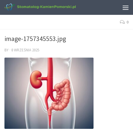
0
image-1757345553.jpg
BY
·
8 WRZEŚNIA 2025