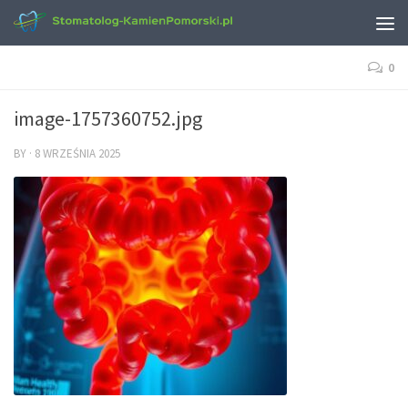
0
image-1757360752.jpg
BY
·
8 WRZEŚNIA 2025