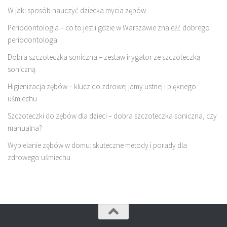
W jaki sposób nauczyć dziecka mycia zębów
Periodontologia – co to jest i gdzie w Warszawie znaleźć dobrego
periodontologa
Dobra szczoteczka soniczna – zestaw irygator ze szczoteczką
soniczną
Higienizacja zębów – klucz do zdrowej jamy ustnej i pięknego
uśmiechu
Szczoteczki do zębów dla dzieci – dobra szczoteczka soniczna, czy
manualna?
Wybielanie zębów w domu: skuteczne metody i porady dla
zdrowego uśmiechu