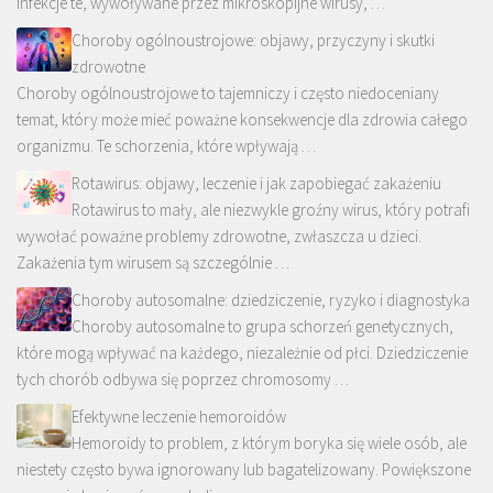
Infekcje te, wywoływane przez mikroskopijne wirusy, …
Choroby ogólnoustrojowe: objawy, przyczyny i skutki
zdrowotne
Choroby ogólnoustrojowe to tajemniczy i często niedoceniany
temat, który może mieć poważne konsekwencje dla zdrowia całego
organizmu. Te schorzenia, które wpływają …
Rotawirus: objawy, leczenie i jak zapobiegać zakażeniu
Rotawirus to mały, ale niezwykle groźny wirus, który potrafi
wywołać poważne problemy zdrowotne, zwłaszcza u dzieci.
Zakażenia tym wirusem są szczególnie …
Choroby autosomalne: dziedziczenie, ryzyko i diagnostyka
Choroby autosomalne to grupa schorzeń genetycznych,
które mogą wpływać na każdego, niezależnie od płci. Dziedziczenie
tych chorób odbywa się poprzez chromosomy …
Efektywne leczenie hemoroidów
Hemoroidy to problem, z którym boryka się wiele osób, ale
niestety często bywa ignorowany lub bagatelizowany. Powiększone