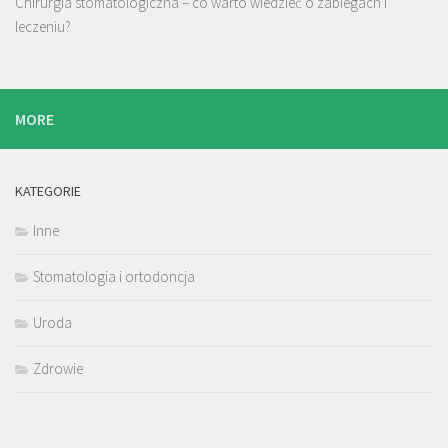
Chirurgia stomatologiczna – co warto wiedzieć o zabiegach i
leczeniu?
MORE
KATEGORIE
Inne
Stomatologia i ortodoncja
Uroda
Zdrowie