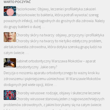
WARTO POCZYTAĆ
Paciorkowiec: Objawy, leczenie i profilaktyka zakażeń
Paciorkowiec to bakteria, która potrafi wywołać szereg
poważnych infekcji, od łagodnych do groźnych dla zdrowia. Należy
do grupy bakterii o dużej …
Choroby skóry na twarzy: objawy, przyczyny i profilaktyka
Choroby skóry na twarzy to nie tylko estetyczny problem,
ale także kwestia zdrowotna, która dotyka szeroką grupę ludzi na
całym świecie. …
Gabinet ortodontyczny Warszawa Mokotów – aparat
ortodontyczny. Jakie ceny?
Decyzja o noszeniu aparatu ortodontycznego to ważny krok ku
zdrowszemu i piękniejszemu uśmiechowi. W Warszawie Mokotów
dostępnych jest wiele opcji, które …
Choroby wirusowe: rodzaje, objawy i skuteczne leczenie
Choroby wirusowe stanowią jeden z najpowszechniejszych
problemów zdrowotnych, z jakimi borykamy się na całym świecie.