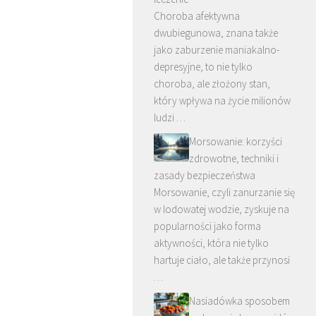
Choroba afektywna
dwubiegunowa, znana także
jako zaburzenie maniakalno-
depresyjne, to nie tylko
choroba, ale złożony stan,
który wpływa na życie milionów
ludzi …
Morsowanie: korzyści
zdrowotne, techniki i
zasady bezpieczeństwa
Morsowanie, czyli zanurzanie się
w lodowatej wodzie, zyskuje na
popularności jako forma
aktywności, która nie tylko
hartuje ciało, ale także przynosi
…
Nasiadówka sposobem