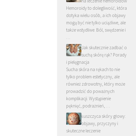
na leczenie hemoroidów
Hemoroidy to dolegliwość, która
dotyka wielu osób, a ich objawy
mogą być nie tylko uciążliwe, ale
także wstydliwe. Ból, swędzenie i
…
Jak skutecznie zadbać o
suchą skórę rąk? Porady
i pielęgnacja
Sucha skóra na rękach to nie
tylko problem estetyczny, ale
również zdrowotny, który może
prowadzić do poważnych
komplikacji. Wystąpienie
pęknięć, podrażnień, …
Łuszczyca skóry głowy:
objawy, przyczyny i
skuteczne leczenie