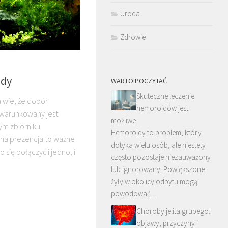
Uroda
Zdrowie
ody
WARTO POCZYTAĆ
Skuteczne leczenie
 wie, że dobór
hemoroidów jest
uwarunkowany jest
możliwe
ym zbiorniku
Hemoroidy to problem, który
kna prezencja to ważne
dotyka wielu osób, ale niestety
o się połączyć i jedno, i
często pozostaje niezauważony
lub ignorowany. Powiększone
żyły w okolicy odbytu mogą
powodować …
Choroby jelita grubego:
objawy, przyczyny i