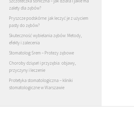
Szczoteczka soniczna – jak działa i jakie ma
zalety dla zębów?
Pryszcze podskórne: jak leczyć je z użyciem
pasty do zębów?
Skuteczność wybielania zębów: Metody,
efekty i zalecenia
Stomatolog Śrem – Protezy zębowe
Choroby dziąseł i przyzębia: objawy,
przyczyny i leczenie
Protetyka stomatologiczna – kliniki
stomatologiczne w Warszawie