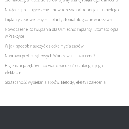
Nakładki prostujące zęby – nowoczesna ortodoncja dla każdego
Implanty zębowe ceny – implanty stomatologiczne warszawa
Nowoczesne Rozwiązania dla Uśmiechu: Implanty i Stomatologia
w Praktyce
W jaki sposób nauczyć dziecka mycia zębów
Naprawa protez zębowych Warszawa – Jaka cena?
Higienizacja zębów – co warto wiedzieć o zabiegu i jego
efektach?
Skuteczność wybielania zębów: Metody, efekty i zalecenia