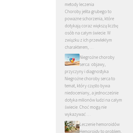
metody leczenia
Choroby jelita grubego to
poważne schorzenia, które
dotykają coraz większą liczbę
osób na całym świecie. W
związku z ich przewlekłym
charakterem, …
Niegroźne choroby
serca: objawy,
przyczyny i diagnostyka
Niegroźne choroby serca to
temat, który często bywa
niedoceniany, a jednocześnie
dotyka milionów ludzi na całym
świecie. Choć mogą nie
wykazywać …
Leczenie hemoroidów
Hemoroidy to problem,