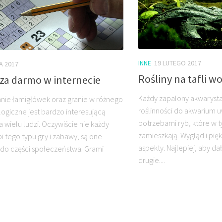
INNE
19 LUTEGO 2017
A 2017
Rośliny na tafli w
za darmo w internecie
Każdy zapalony akwarysta
ie łamigłówek oraz granie w różnego
roślinności do akwarium 
logiczne jest bardzo interesującą
potrzebami ryb, które w t
 wielu ludzi. Oczywiście nie każdy
zamieszkają. Wygląd i pię
i tego typu gry i zabawy, są one
aspekty. Najlepiej, aby dał
do części społeczeństwa. Grami
drugie....