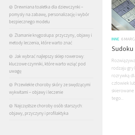
Drewniana toaletka dla dziewczynki –
pomysły na zabawę, personalizację i wybór
bezpiecznego modelu
Złamanie kręgosłupa: przyczyny, objawy i
INNE
6 MARC
metody leczenia, które warto znać
Sudoku 
Jak wybrać najlepszy sklep rowerowy:
Rozwiązywan
kluczowe czynniki, które warto wziąć pod
rodzaju gry 
uwagę
rozrywką dla
człowiek lub
Przewlekłe choroby skóry ze swędzącymi
skierowane 
wykwitami – objawy i leczenie
tego...
Najczęstsze choroby osób starszych:
objawy, przyczyny i profilaktyka