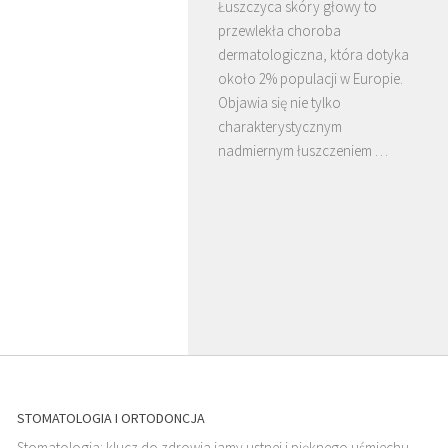
Łuszczyca skóry głowy to
przewlekła choroba
dermatologiczna, która dotyka
około 2% populacji w Europie.
Objawia się nie tylko
charakterystycznym
nadmiernym łuszczeniem …
STOMATOLOGIA I ORTODONCJA
Stomatologia: klucz do zdrowia jamy ustnej i pięknego uśmiechu