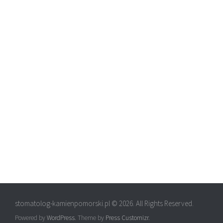
stomatolog-kamienpomorski.pl © 2026. All Rights Reserved.
Powered by
WordPress
. Theme by
Press Customizr
.