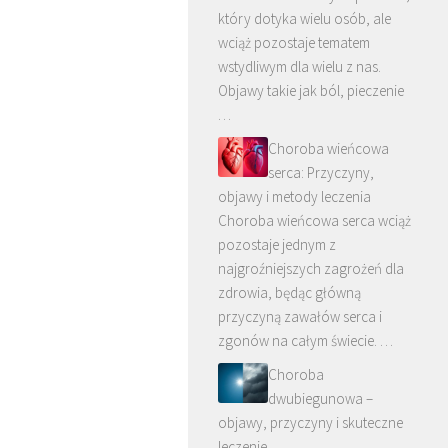
który dotyka wielu osób, ale
wciąż pozostaje tematem
wstydliwym dla wielu z nas.
Objawy takie jak ból, pieczenie
…
Choroba wieńcowa
serca: Przyczyny,
objawy i metody leczenia
Choroba wieńcowa serca wciąż
pozostaje jednym z
najgroźniejszych zagrożeń dla
zdrowia, będąc główną
przyczyną zawałów serca i
zgonów na całym świecie. …
Choroba
dwubiegunowa –
objawy, przyczyny i skuteczne
leczenie