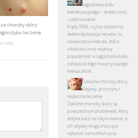
łagodzeniu bólu
menstruacyjnego – skuteczność
i zastosowanie
cze choroby skóry:
Prądy TENS, czyli przezskórna
agnostyka i leczenie
elektrostymulacja nerwów, to
nowoczesna metoda, która
DA 2025
zdobywa coraz większą
popularność w łagodzeniu bólu,
zwłaszcza tego towarzyszącego
miesiączkom. …
Zakaźne choroby skóry:
Objawy, przyczyny i
skuteczne leczenie
Zakaźne choroby skóry są
powszechnym problemem, który
dotyka ludzi na całym świecie, a
ich objawy mogą znacząco
wpływać na komfort życia. …