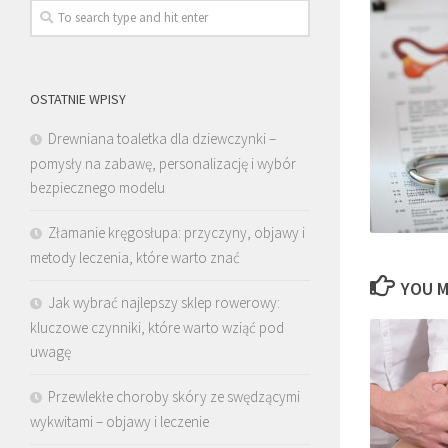
OSTATNIE WPISY
Drewniana toaletka dla dziewczynki –
pomysły na zabawę, personalizację i wybór
bezpiecznego modelu
Złamanie kręgosłupa: przyczyny, objawy i
metody leczenia, które warto znać
YOU M
Jak wybrać najlepszy sklep rowerowy:
kluczowe czynniki, które warto wziąć pod
uwagę
Przewlekłe choroby skóry ze swędzącymi
wykwitami – objawy i leczenie