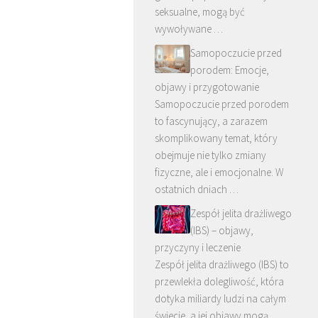
seksualne, mogą być
wywoływane …
Samopoczucie przed
porodem: Emocje,
objawy i przygotowanie
Samopoczucie przed porodem
to fascynujący, a zarazem
skomplikowany temat, który
obejmuje nie tylko zmiany
fizyczne, ale i emocjonalne. W
ostatnich dniach …
Zespół jelita drażliwego
(IBS) – objawy,
przyczyny i leczenie
Zespół jelita drażliwego (IBS) to
przewlekła dolegliwość, która
dotyka miliardy ludzi na całym
świecie, a jej objawy mogą