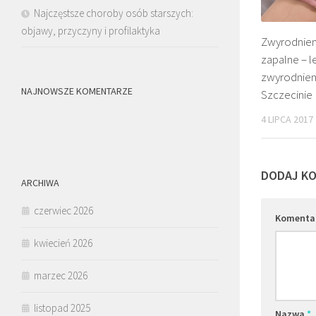
Najczęstsze choroby osób starszych:
objawy, przyczyny i profilaktyka
Zwyrodnien
zapalne – l
zwyrodnien
NAJNOWSZE KOMENTARZE
Szczecinie
4 LIPCA 2017
DODAJ K
ARCHIWA
czerwiec 2026
Komenta
kwiecień 2026
marzec 2026
listopad 2025
Nazwa
*