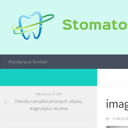
Współpraca i kontakt
PREVIOUS STORY
imag
Choroby narządów płciowych: objawy,
diagnostyka i leczenie
BY
·
8 WRZEŚN