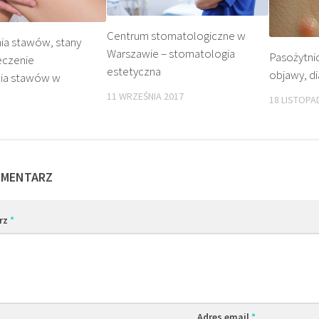
Centrum stomatologiczne w
ia stawów, stany
Warszawie – stomatologia
Pasożytni
eczenie
estetyczna
objawy, di
ia stawów w
11 WRZEŚNIA 2017
18 LISTOPA
OMENTARZ
rz
*
Adres email
*