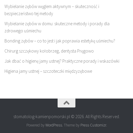
Wybielanie zębów węglem aktywnym – skuteczność i
bezpieczeństwo tej metody
Wybielanie zębów w domu: skuteczne metody i porady dla
zdrowego uśmiechu
Bonding zębów – co to jest i jak poprawia estetykę uśmiechu?
Chirurg szczękowy kołobrzeg, dentysta Pręgowo
Jak dbać o higienę jamy ustnej? Praktyczne porady i wskazówki
Higiena jamy ustnej – szczoteczki międzyzębowe
stomatolog-kamienpomorski.pl © 2026. All Rights Reserved.
Powered by
WordPress
. Theme by
Press Customizr
.