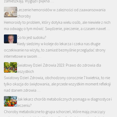
zamieszkają. Wygląd i piękna …
Leczenie hemoroidów w zależności od zaawansowania
choroby
Hemoroidy to problem, który dotyka wielu osób, ale niewiele z nich
ma odwagę o tym mówić. Swędzenie, pieczenie, a czasem nawet …
Co to jest sudoku?
Kiedy siedzimy w koleje do lekarza i czeka nas długie
oczekiwanie na wizytę, to zamiast bezmyślnie przeglądać strony
internetowe w swoim …
Światowy Dzień Zdrowia 2023: Prawo do zdrowia dla
wszystkich
Światowy Dzień Zdrowia, obchodzony corocznie 7 kwietnia, to nie
tylko okazja do świętowania, ale przede wszystkim moment refleksji
nad stanem zdrowia …
Jak lekarz chorób metabolicznych pomaga w diagnostyce i
leczeniu?
Choroby metaboliczne to grupa schorzeń, które mają znaczący