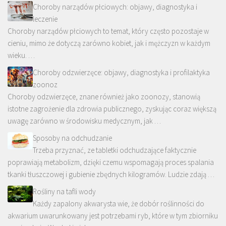
Choroby narządów płciowych: objawy, diagnostyka i
leczenie
Choroby narządów płciowych to temat, który często pozostaje w
cieniu, mimo że dotyczą zarówno kobiet, jak i mężczyzn w każdym
wieku. …
Choroby odzwierzęce: objawy, diagnostyka i profilaktyka
zoonoz
Choroby odzwierzęce, znane również jako zoonozy, stanowią
istotne zagrożenie dla zdrowia publicznego, zyskując coraz większą
uwagę zarówno w środowisku medycznym, jak …
Sposoby na odchudzanie
Trzeba przyznać, ze tabletki odchudzające faktycznie
poprawiają metabolizm, dzięki czemu wspomagają proces spalania
tkanki tłuszczowej i gubienie zbędnych kilogramów. Ludzie zdają …
Rośliny na tafli wody
Każdy zapalony akwarysta wie, że dobór roślinności do
akwarium uwarunkowany jest potrzebami ryb, które w tym zbiorniku