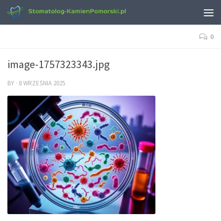
0
image-1757323343.jpg
BY
·
8 WRZEŚNIA 2025